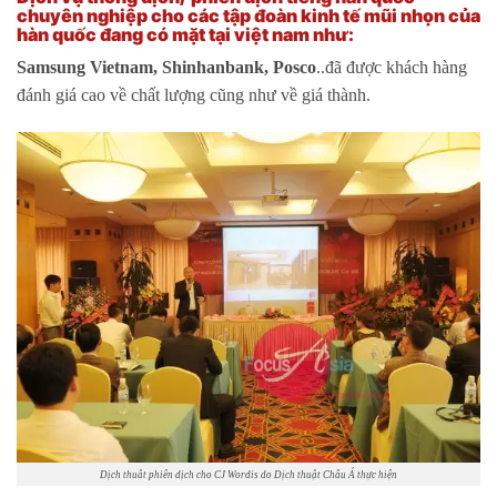
chuyên nghiệp cho các tập đoàn kinh tế mũi nhọn của
hàn quốc đang có mặt tại việt nam như:
Samsung Vietnam, Shinhanbank, Posco
..đã được khách hàng
đánh giá cao về chất lượng cũng như về giá thành.
Dịch thuât phiên dịch cho CJ Wordis do Dịch thuật Châu Á thực hiện