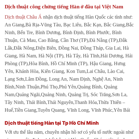
Dịch thuật công chứng tiếng Hàn ở đâu tại Việt Nam
Dịch thuật Châu Á
nhận dịch thuật tiếng Hàn Quốc các tỉnh như:
An Giang,Bà Rịa-Vũng Tàu, Bạc Liêu, Bắc Kạn, Bắc Giang,Bắc
Ninh, Bến Tre, Bình Dương, Bình Định, Bình Phước, Bình
Thuận, Cà Mau, Cao Bằng, Cần Thơ (TP),Đà Nẵng (TP),Đắk
Lắk,Đắk Nông,Điện Biên, Đồng Nai, Đồng Tháp, Gia Lai, Hà
Giang, Hà Nam, Hà Nội (TP), Hà Tây, Hà Tĩnh,Hải Dương, Hải
Phòng (TP),Hòa Bình, Hồ Chí Minh (TP), Hậu Giang, Hưng
Yên, Khánh Hòa, Kiên Giang, Kon Tum,Lai Châu, Lào Cai,
Lạng Sơn,Lâm Đồng, Long An, Nam Định, Nghệ An, Ninh
Bình,Ninh Thuận,Phú Thọ,Phú Yên,Quảng Bình, Quảng
Nam,Quảng Ngãi,Quảng Ninh, Quảng Trị, Sóc Trăng,Sơn La,
Tây Ninh, Thái Bình,Thái Nguyên,Thanh Hóa,Thừa Thiên –
Huế,Tiền Giang,Tuyên Quang, Vĩnh Long, Vĩnh Phúc,Yên Bái
Dịch thuật tiếng Hàn tại Tp Hồ Chí Minh
Với ưu thế lâu năm, chuyên nhận hồ sơ có yếu tố nước ngoài như