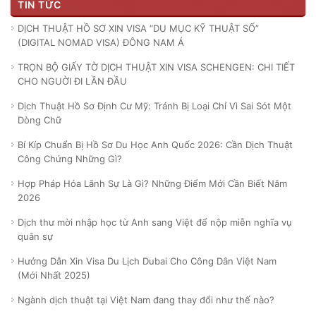
TIN TỨC
DỊCH THUẬT HỒ SƠ XIN VISA “DU MỤC KỸ THUẬT SỐ”
(DIGITAL NOMAD VISA) ĐÔNG NAM Á
TRỌN BỘ GIẤY TỜ DỊCH THUẬT XIN VISA SCHENGEN: CHI TIẾT
CHO NGUỜI ĐI LẦN ĐẦU
Dịch Thuật Hồ Sơ Định Cư Mỹ: Tránh Bị Loại Chỉ Vì Sai Sót Một
Dòng Chữ
Bí Kíp Chuẩn Bị Hồ Sơ Du Học Anh Quốc 2026: Cần Dịch Thuật
Công Chứng Những Gì?
Hợp Pháp Hóa Lãnh Sự Là Gì? Những Điểm Mới Cần Biết Năm
2026
Dịch thư mời nhập học từ Anh sang Việt để nộp miễn nghĩa vụ
quân sự
Hướng Dẫn Xin Visa Du Lịch Dubai Cho Công Dân Việt Nam
(Mới Nhất 2025)
Ngành dịch thuật tại Việt Nam đang thay đổi như thế nào?