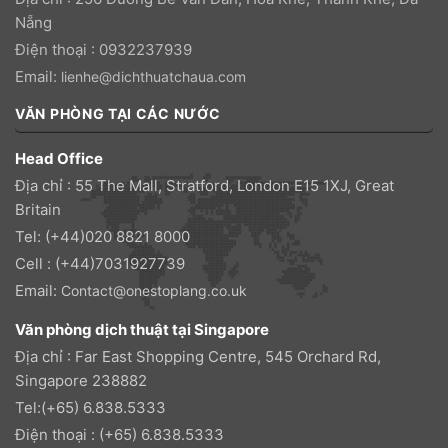
Nẵng
Điện thoại : 0932237939
Email:
lienhe@dichthuatchaua.com
VĂN PHÒNG TẠI CÁC NƯỚC
Head Office
Địa chỉ : 55 The Mall, Stratford, London E15 1XJ, Great
Britain
Tel: (+44)020 8821 8000
Cell : (+44)7031927739
Email:
Contact@onestoplang.co.uk
Văn phòng dịch thuật tại Singapore
Địa chỉ : Far East Shopping Centre, 545 Orchard Rd,
Singapore 238882
Tel:(+65) 6.838.5333
Điện thoại : (+65) 6.838.5333