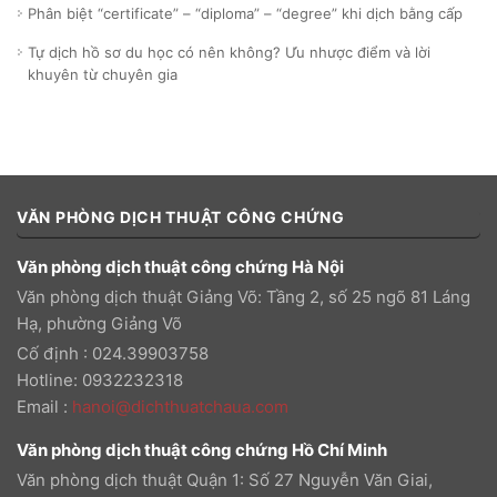
Phân biệt “certificate” – “diploma” – “degree” khi dịch bằng cấp
Tự dịch hồ sơ du học có nên không? Ưu nhược điểm và lời
khuyên từ chuyên gia
VĂN PHÒNG DỊCH THUẬT CÔNG CHỨNG
Văn phòng dịch thuật công chứng Hà Nội
Văn phòng dịch thuật Giảng Võ: Tầng 2, số 25 ngõ 81 Láng
Hạ, phường Giảng Võ
Cố định : 024.39903758
Hotline: 0932232318
Email
:
hanoi@dichthuatchaua.com
Văn phòng dịch thuật công chứng Hồ Chí Minh
Văn phòng dịch thuật Quận 1: Số 27 Nguyễn Văn Giai,