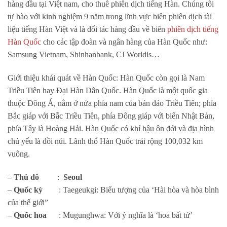
hàng đầu tại Việt nam, cho thuê phiên dịch tiếng Hàn. Chúng tôi
tự hào với kinh nghiệm 9 năm trong lĩnh vực biên phiên dịch tài
liệu tiếng Hàn Việt và là đối tác hàng đầu về biên
phiên dịch tiếng
Hàn Quốc
cho các tập đoàn và ngân hàng của Hàn Quốc như:
Samsung Vietnam, Shinhanbank, CJ Worldis…
Giới thiệu khái quát về Hàn Quốc: Hàn Quốc còn gọi là Nam
Triều Tiên hay Đại Hàn Dân Quốc. Hàn Quốc là một quốc gia
thuộc Đông Á, nằm ở nửa phía nam của bán đảo Triều Tiên; phía
Bắc giáp với Bắc Triều Tiên, phía Đông giáp với biển Nhật Bản,
phía Tây là Hoàng Hải. Hàn Quốc có khí hậu ôn đới và địa hình
chủ yếu là đồi núi. Lãnh thổ Hàn Quốc trải rộng 100,032 km
vuông.
–
Thủ đô
:
Seoul
–
Quốc kỳ
: Taegeukgi: Biểu tượng của ‘Hài hòa và hòa bình
của thế giới”
–
Quốc hoa
: Mugunghwa: Với ý nghĩa là ‘hoa bất tử’