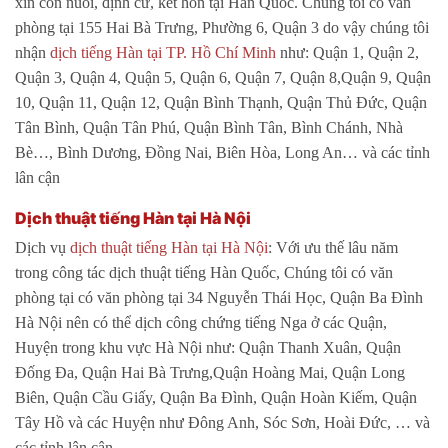
xin con nuôi, định cư, kết hôn tại Hàn Quốc. Chúng tôi có văn
phòng tại 155 Hai Bà Trưng, Phường 6, Quận 3 do vậy chúng tôi
nhận
dịch tiếng Hàn tại TP. Hồ Chí Minh
như: Quận 1, Quận 2,
Quận 3, Quận 4, Quận 5, Quận 6, Quận 7, Quận 8,Quận 9, Quận
10, Quận 11, Quận 12, Quận Bình Thạnh, Quận Thủ Đức, Quận
Tân Bình, Quận Tân Phú, Quận Bình Tân, Bình Chánh, Nhà
Bè…, Bình Dương, Đồng Nai, Biên Hòa, Long An… và các tỉnh
lân cận
Dịch thuật tiếng Hàn tại Hà Nội
Dịch vụ
dịch thuật tiếng Hàn tại Hà Nội
: Với ưu thế lâu năm
trong công tác dịch thuật tiếng Hàn Quốc, Chúng tôi có văn
phòng tại có văn phòng tại 34 Nguyễn Thái Học, Quận Ba Đình
Hà Nội nên có thể dịch công chứng tiếng Nga ở các Quận,
Huyện trong khu vực Hà Nội như: Quận Thanh Xuân, Quận
Đống Đa, Quận Hai Bà Trưng,Quận Hoàng Mai, Quận Long
Biên, Quận Cầu Giấy, Quận Ba Đình, Quận Hoàn Kiếm, Quận
Tây Hồ và các Huyện như Đông Anh, Sóc Sơn, Hoài Đức, … và
các tỉnh lân cận