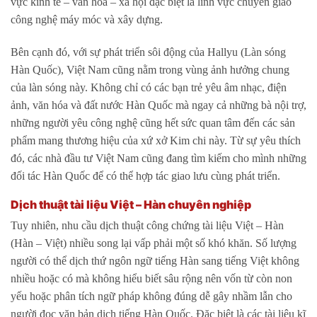
vực kinh tế – văn hóa – xã hội đặc biệt là lĩnh vực chuyển giao
công nghệ máy móc và xây dựng.
Bên cạnh đó, với sự phát triển sôi động của Hallyu (Làn sóng
Hàn Quốc), Việt Nam cũng nằm trong vùng ảnh hưởng chung
của làn sóng này. Không chỉ có các bạn trẻ yêu âm nhạc, điện
ảnh, văn hóa và đất nước Hàn Quốc mà ngay cả những bà nội trợ,
những người yêu công nghệ cũng hết sức quan tâm đến các sản
phẩm mang thương hiệu của xứ xở Kim chi này. Từ sự yêu thích
đó, các nhà đầu tư Việt Nam cũng đang tìm kiếm cho mình những
đối tác Hàn Quốc để có thể hợp tác giao lưu cùng phát triển.
Dịch thuật tài liệu Việt – Hàn chuyên nghiệp
Tuy nhiên, nhu cầu dịch thuật công chứng tài liệu Việt – Hàn
(Hàn – Việt) nhiều song lại vấp phải một số khó khăn. Số lượng
người có thể dịch thứ ngôn ngữ tiếng Hàn sang tiếng Việt không
nhiều hoặc có mà không hiểu biết sâu rộng nên vốn từ còn non
yếu hoặc phân tích ngữ pháp không đúng dễ gây nhầm lẫn cho
người đọc văn bản dịch tiếng Hàn Quốc. Đặc biệt là các tài liệu kĩ