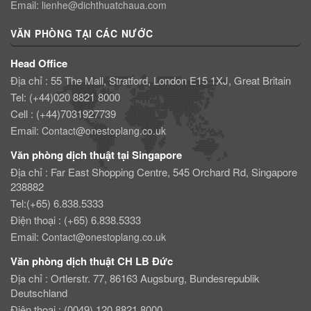
Email:
lienhe@dichthuatchaua.com
VĂN PHÒNG TẠI CÁC NƯỚC
Head Office
Địa chỉ : 55 The Mall, Stratford, London E15 1XJ, Great Britain
Tel: (+44)020 8821 8000
Cell : (+44)7031927739
Email:
Contact@onestoplang.co.uk
Văn phòng dịch thuật tại Singapore
Địa chỉ : Far East Shopping Centre, 545 Orchard Rd, Singapore
238882
Tel:(+65) 6.838.5333
Điện thoại : (+65) 6.838.5333
Email:
Contact@onestoplang.co.uk
Văn phòng dịch thuật CH LB Đức
Địa chỉ : Ortlerstr. 77, 86163 Augsburg, Bundesrepublik
Deutschland
Điện thoại : (0049) 120 8821 8000