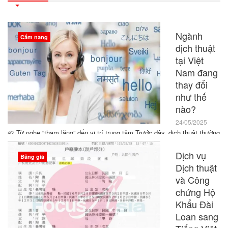
Ngành
Cẩm nang
dịch thuật
tại Việt
Nam đang
thay đổi
như thế
nào?
24/05/2025
🌱 Từ nghề “thầm lặng” đến vị trí trung tâm Trước đây, dịch thuật thường
được xem là một công việc âm thầm, ít ai chú ý. Nhưng hiện nay,
ngành dịch thuật tại Việt Nam đang dần khẳng định vai trò không thể
Dịch vụ
Bảng giá
thiếu trong các lĩnh vực như kinh doanh, giáo dục, y […]
Dịch thuật
và Công
chứng Hộ
Khẩu Đài
Loan sang