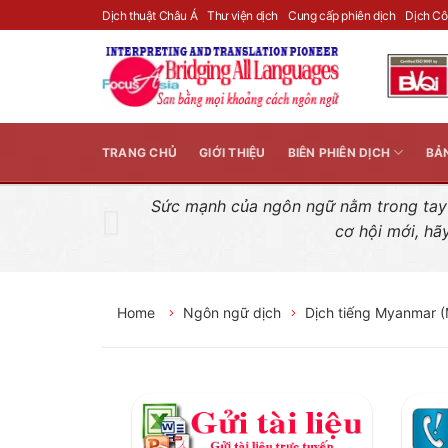
Skip
Dịch thuật Châu Á
Thư viện dịch
Cung cấp phiên dịch
Dịch C
to
content
TRANG CHỦ
GIỚI THIỆU
BIÊN PHIÊN DỊCH
BẢ
Sức mạnh của ngôn ngữ nằm trong tay n
cơ hội mới, hã
Home
Ngôn ngữ dịch
Dịch tiếng Myanmar (