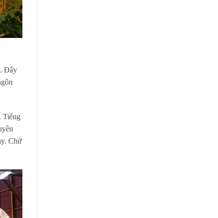
. Đây
 ngôn
. Tiếng
ruyền
ày. Chứ