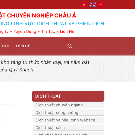
ẬT CHUYÊN NGHIỆP CHÂU Á
ONG LĨNH VỰC DỊCH THUẬT VÀ PHIÊN DỊCH
-
-
-
ng ty
Tuyển Dụng
Tin Tức
Liên Hệ
N TỨC
LIÊN HỆ
ho tàng tri thức nhân loại, và nắm bắt
 của Quý Khách.
DỊCH THUẬT
Dịch thuật chuyên ngành
Dịch thuật công chứng
Dịch thuật và hiệu đính website
Dịch thuật sách