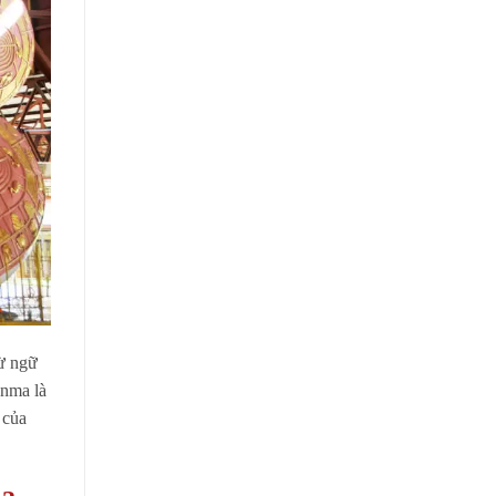
ừ ngữ
anma là
 của