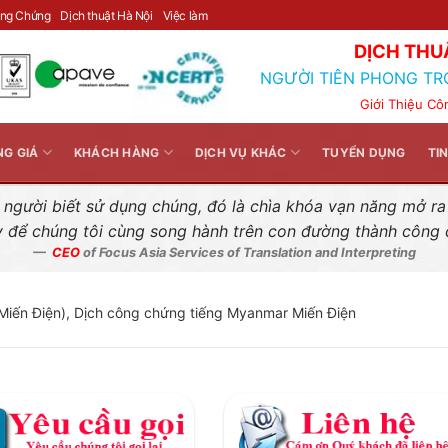
Liên hệ nhanh
ông Chứng
Dịch thuật Hà Nội
Việc làm
DỊCH THU
NGƯỜI TIÊN PHONG TR
Giới Thiệu Cô
NG GIÁ
KHÁCH HÀNG
DỊCH VỤ KHÁC
TUYỂN DỤNG
TI
gười biết sử dụng chúng, đó là chìa khóa vạn năng mở ra k
y để chúng tôi cùng song hành trên con đường thành công
CEO
of Focus Asia Services of Translation and Interpreting
Miến Điện), Dịch công chứng tiếng Myanmar Miến Điện