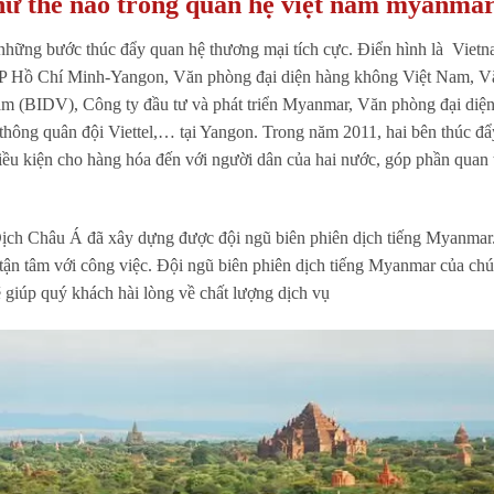
hư thế nào trong quan hệ việt nam myanma
ững bước thúc đẩy quan hệ thương mại tích cực. Điển hình là Vietn
 TP Hồ Chí Minh-Yangon, Văn phòng đại diện hàng không Việt Nam, V
Nam (BIDV), Công ty đầu tư và phát triển Myanmar, Văn phòng đại diệ
hông quân đội Viettel,… tại Yangon. Trong năm 2011, hai bên thúc đẩ
iều kiện cho hàng hóa đến với người dân của hai nước, góp phần quan 
.
ịch Châu Á đã xây dựng được đội ngũ biên phiên dịch tiếng Myanmar
tận tâm với công việc. Đội ngũ biên phiên dịch tiếng Myanmar của chú
ẽ giúp quý khách hài lòng về chất lượng dịch vụ