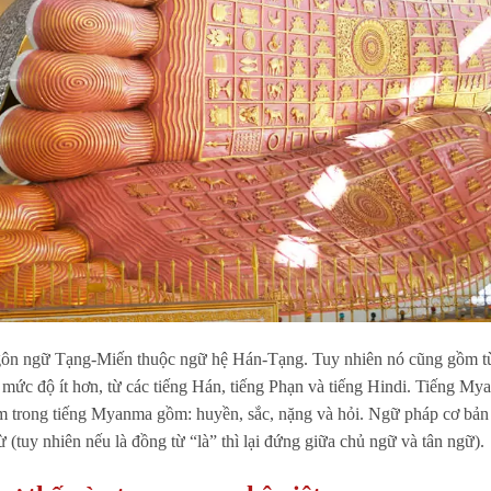
gôn ngữ Tạng-Miến thuộc ngữ hệ Hán-Tạng. Tuy nhiên nó cũng gồm t
ở mức độ ít hơn, từ các tiếng Hán, tiếng Phạn và tiếng Hindi. Tiếng My
âm trong tiếng Myanma gồm: huyền, sắc, nặng và hỏi. Ngữ pháp cơ bản
 (tuy nhiên nếu là đồng từ “là” thì lại đứng giữa chủ ngữ và tân ngữ).