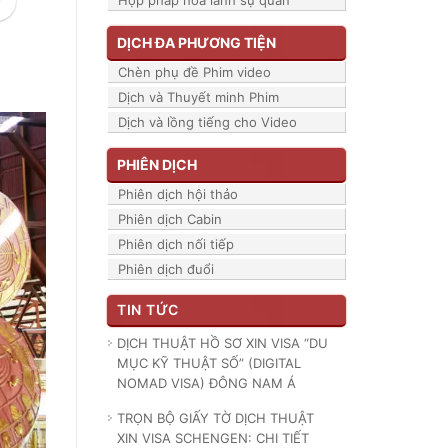
Hợp pháp hóa lãnh sự quán
DỊCH ĐA PHƯƠNG TIỆN
Chèn phụ đề Phim video
Dịch và Thuyết minh Phim
Dịch và lồng tiếng cho Video
PHIÊN DỊCH
Phiên dịch hội thảo
Phiên dịch Cabin
Phiên dịch nối tiếp
Phiên dịch đuổi
TIN TỨC
DỊCH THUẬT HỒ SƠ XIN VISA “DU
MỤC KỸ THUẬT SỐ” (DIGITAL
NOMAD VISA) ĐÔNG NAM Á
TRỌN BỘ GIẤY TỜ DỊCH THUẬT
XIN VISA SCHENGEN: CHI TIẾT