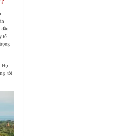
r?
a
ăn
n dầu
y tổ
trọng
. Họ
ng tôi