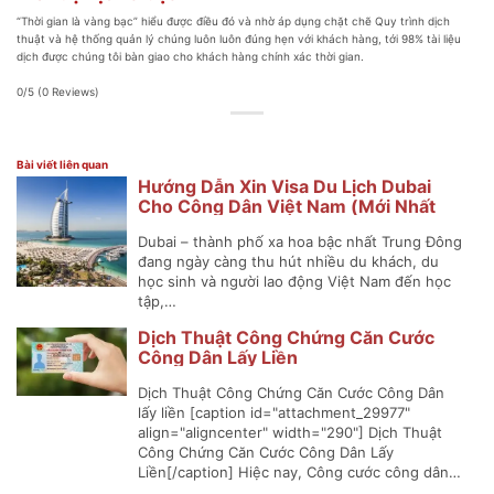
“Thời gian là vàng bạc” hiểu được điều đó và nhờ áp dụng chặt chẽ Quy trình dịch
thuật và hệ thống quản lý chúng luôn luôn đúng hẹn với khách hàng, tới 98% tài liệu
dịch được chúng tôi bàn giao cho khách hàng chính xác thời gian.
0/5
(0 Reviews)
Bài viết liên quan
Hướng Dẫn Xin Visa Du Lịch Dubai
Cho Công Dân Việt Nam (Mới Nhất
2025)
Dubai – thành phố xa hoa bậc nhất Trung Đông
đang ngày càng thu hút nhiều du khách, du
học sinh và người lao động Việt Nam đến học
tập,…
Dịch Thuật Công Chứng Căn Cước
Công Dân Lấy Liền
Dịch Thuật Công Chứng Căn Cước Công Dân
lấy liền [caption id="attachment_29977"
align="aligncenter" width="290"] Dịch Thuật
Công Chứng Căn Cước Công Dân Lấy
Liền[/caption] Hiệc nay, Công cước công dân…