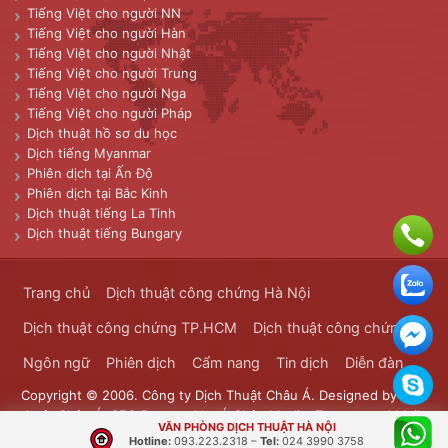
Tiếng Việt cho người NN
Tiếng Việt cho người Hàn
Tiếng Việt cho người Nhật
Tiếng Việt cho người Trung
Tiếng Việt cho người Nga
Tiếng Việt cho người Pháp
Dịch thuật hồ sơ du học
Dịch tiếng Myanmar
Phiên dịch tại Ấn Độ
Phiên dịch tại Bắc Kinh
Dịch thuật tiếng La Tinh
Dịch thuật tiếng Bungary
Trang chủ
Dịch thuật công chứng Hà Nội
Dịch thuật công chứng TP.HCM
Dịch thuật công chứng
Ngôn ngữ
Phiên dịch
Cẩm nang
Tin dịch
Diễn đàn
Copyright © 2006. Công ty Dịch Thuật Châu Á. Designed by
Dịch
thuật Châu Á
. SEO Powered by
Á Châu Media
. Transported Mails
VĂN PHÒNG DỊCH THUẬT HÀ NỘI
Bưu Chính Đông Dương
Hotline:
093.223.2318
–
Tel:
024 3990 3758