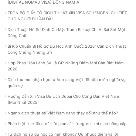
(DIGITAL NOMAD VISA) ĐÔNG NAM Á
TRỌN BỘ GIẤY TỜ DỊCH THUẬT XIN VISA SCHENGEN: CHI TIẾT
CHO NGUỜI ĐI LẦN ĐẦU
Dịch Thuật Hồ Sơ Định Cư Mỹ: Tránh Bị Loại Chỉ Vì Sai Sót Một
Dòng Chữ
Bí Kíp Chuẩn Bị Hồ Sơ Du Học Anh Quốc 2026: Cần Dịch Thuật
Công Chứng Những Gì?
Hợp Pháp Hóa Lãnh Sự Là Gì? Những Điểm Mới Cần Biết Năm
2026
Dịch thư mời nhập học từ Anh sang Việt để nộp miễn nghĩa vụ
quân sự
Hướng Dẫn Xin Visa Du Lịch Dubai Cho Công Dân Việt Nam
(Mới Nhất 2025)
Ngành dịch thuật tại Việt Nam đang thay đổi như thế nào?
Phân biệt “certificate” – “diploma” – “degree” khi dịch bằng cấp
Tự dịch hồ sơ du học có nên không? Ưu nhược điểm và lời