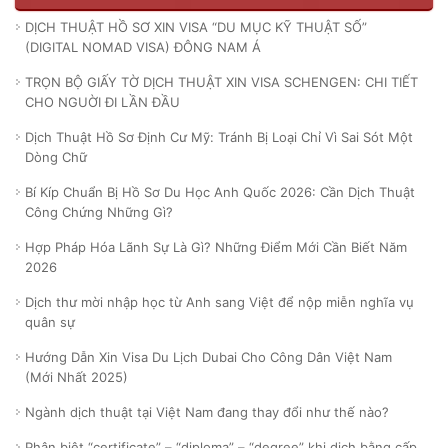
DỊCH THUẬT HỒ SƠ XIN VISA “DU MỤC KỸ THUẬT SỐ”
(DIGITAL NOMAD VISA) ĐÔNG NAM Á
TRỌN BỘ GIẤY TỜ DỊCH THUẬT XIN VISA SCHENGEN: CHI TIẾT
CHO NGUỜI ĐI LẦN ĐẦU
Dịch Thuật Hồ Sơ Định Cư Mỹ: Tránh Bị Loại Chỉ Vì Sai Sót Một
Dòng Chữ
Bí Kíp Chuẩn Bị Hồ Sơ Du Học Anh Quốc 2026: Cần Dịch Thuật
Công Chứng Những Gì?
Hợp Pháp Hóa Lãnh Sự Là Gì? Những Điểm Mới Cần Biết Năm
2026
Dịch thư mời nhập học từ Anh sang Việt để nộp miễn nghĩa vụ
quân sự
Hướng Dẫn Xin Visa Du Lịch Dubai Cho Công Dân Việt Nam
(Mới Nhất 2025)
Ngành dịch thuật tại Việt Nam đang thay đổi như thế nào?
Phân biệt “certificate” – “diploma” – “degree” khi dịch bằng cấp