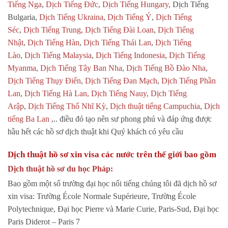
Tiếng Nga
,
Dịch Tiếng Đức
,
Dịch Tiếng Hungary
, Dịch Tiếng
Bulgaria,
Dịch Tiếng Ukraina
,
Dịch Tiếng Ý
,
Dịch Tiếng
Séc
,
Dịch Tiếng Trung, Dịch Tiếng Đài Loan
,
Dịch Tiếng
Nhật
,
Dịch Tiếng Hàn
,
Dịch Tiếng Thái Lan
,
Dịch Tiếng
Lào
,
Dịch Tiếng Malaysia
,
Dịch Tiếng Indonesia
,
Dịch Tiếng
Myanma
,
Dịch Tiếng Tây Ban Nha
,
Dịch Tiếng Bồ Đào Nha
,
Dịch Tiếng Thụy Điển
,
Dịch Tiếng Đan Mạch
,
Dịch Tiếng Phần
Lan
,
Dịch Tiếng Hà Lan,
Dịch Tiếng Nauy
,
Dịch Tiếng
Arập
,
Dịch Tiếng Thổ Nhĩ Kỳ
,
Dịch thuật tiếng Campuchia
,
Dịch
tiếng Ba Lan
,.. điều đó tạo nên sư phong phú và đáp ứng được
hầu hết các hồ sơ dịch thuật khi Quý khách có yêu cầu
Dịch thuật hồ sơ xin visa các nước trên thế giới bao gồm
Dịch thuật hồ sơ du học Pháp:
Bao gồm một số trường đại học nổi tiếng chúng tôi đã dịch hồ sơ
xin visa: Trường École Normale Supérieure, Trường École
Polytechnique, Đại học Pierre và Marie Curie, Paris-Sud, Đại học
Paris Diderot – Paris 7