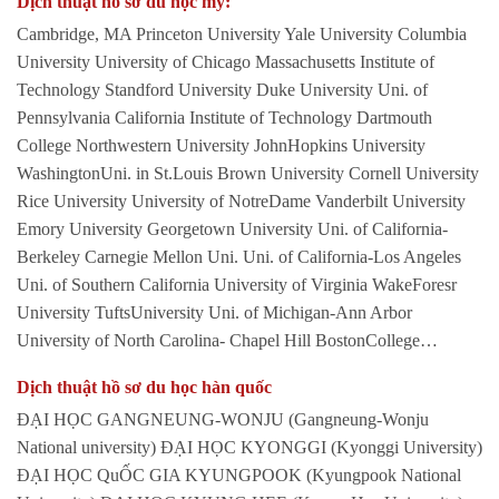
Dịch thuật hồ sơ du học mỹ:
Cambridge, MA Princeton University Yale University Columbia
University University of Chicago Massachusetts Institute of
Technology Standford University Duke University Uni. of
Pennsylvania California Institute of Technology Dartmouth
College Northwestern University JohnHopkins University
WashingtonUni. in St.Louis Brown University Cornell University
Rice University University of NotreDame Vanderbilt University
Emory University Georgetown University Uni. of California-
Berkeley Carnegie Mellon Uni. Uni. of California-Los Angeles
Uni. of Southern California University of Virginia WakeForesr
University TuftsUniversity Uni. of Michigan-Ann Arbor
University of North Carolina- Chapel Hill BostonCollege…
Dịch thuật hồ sơ du học hàn quốc
ĐẠI HỌC GANGNEUNG-WONJU (Gangneung-Wonju
National university) ĐẠI HỌC KYONGGI (Kyonggi University)
ĐẠI HỌC QuỐC GIA KYUNGPOOK (Kyungpook National