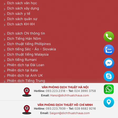
Dịch sách văn học
Dịch sách xây dựng
Dịch sách y tế
Dịch sách quân sự
Dịch sách KH-XH
Dịch sách CN thông tin
Dịch Tiếng Hán Nôm
Dịch thuật tiếng Phillipines
Dịch tiếng Séc - Áo - Slovakia
Dịch thuật tiếng Malaysia
Dịch tiếng Rumani
Phiên dịch tại Đài Loan
Phiên dịch tại Italia
Phiên dịch tại Anh UK
Phiên dịch Tiếng Trung
Phiên dịch tại Đức
VĂN PHÒNG DỊCH THUẬT HÀ NỘI
Phiên dịch Quảng Châu
Hotline:
093.223.2318
–
Tel:
024 3990 3758
Email:
Hanoi@dichthuatchaua.com
Phiên dịch tại Hàn Quốc
Phiên dịch tại Pháp
VĂN PHÒNG DỊCH THUẬT HỒ CHÍ MINH
Phiên dịch tại Nhật
Hotline:
093.223.7939
–
Tel:
028 6682 9216
Email:
Saigon@dichthuatchaua.com
Phiên dịch tiếng Indonesia