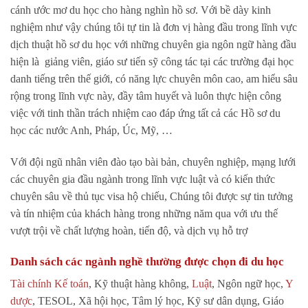
cánh ước mơ du học cho hàng nghìn hồ sơ. Với bề dày kinh
nghiệm như vậy chúng tôi tự tin là đơn vị hàng đầu trong lĩnh vực
dịch thuật hồ sơ du học với những chuyên gia ngôn ngữ hàng đầu
hiện là giảng viên, giáo sư tiến sỹ công tác tại các trường đại học
danh tiếng trên thế giới, có năng lực chuyên môn cao, am hiểu sâu
rộng trong lĩnh vực này, đầy tâm huyết và luôn thực hiện công
việc với tinh thần trách nhiệm cao đáp ứng tất cả các Hồ sơ du
học các nước Anh, Pháp, Úc, Mỹ, …
Với đội ngũ nhân viên đào tạo bài bản, chuyên nghiệp, mạng lưới
các chuyên gia đầu ngành trong lĩnh vực luật và có kiến thức
chuyên sâu về thủ tục visa hộ chiếu, Chúng tôi được sự tin tưởng
và tín nhiệm của khách hàng trong những năm qua với ưu thế
vượt trội về chất lượng hoàn, tiến độ, và dịch vụ hỗ trợ
Danh sách các ngành nghề thường được chọn đi du học
Tài chính Kế toán
, Kỹ thuật hàng không,
Luật
, Ngôn ngữ học,
Y
dược
, TESOL, Xã hội học, Tâm lý học, Kỹ sư dân dụng, Giáo