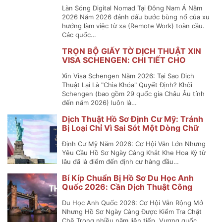
NOMAD VISA) ĐÔNG NAM Á
Làn Sóng Digital Nomad Tại Đông Nam Á Năm
2026 Năm 2026 đánh dấu bước bùng nổ của xu
hướng làm việc từ xa (Remote Work) toàn cầu.
Các quốc…
TRỌN BỘ GIẤY TỜ DỊCH THUẬT XIN
VISA SCHENGEN: CHI TIẾT CHO
NGUỜI ĐI LẦN ĐẦU
Xin Visa Schengen Năm 2026: Tại Sao Dịch
Thuật Lại Là "Chìa Khóa" Quyết Định? Khối
Schengen (bao gồm 29 quốc gia Châu Âu tính
đến năm 2026) luôn là…
Dịch Thuật Hồ Sơ Định Cư Mỹ: Tránh
Bị Loại Chỉ Vì Sai Sót Một Dòng Chữ
Định Cư Mỹ Năm 2026: Cơ Hội Vẫn Lớn Nhưng
Yêu Cầu Hồ Sơ Ngày Càng Khắt Khe Hoa Kỳ từ
lâu đã là điểm đến định cư hàng đầu…
Bí Kíp Chuẩn Bị Hồ Sơ Du Học Anh
Quốc 2026: Cần Dịch Thuật Công
Chứng Những Gì?
Du Học Anh Quốc 2026: Cơ Hội Vẫn Rộng Mở
Nhưng Hồ Sơ Ngày Càng Được Kiểm Tra Chặt
Chẽ Trong nhiều năm liên tiếp, Vương quốc