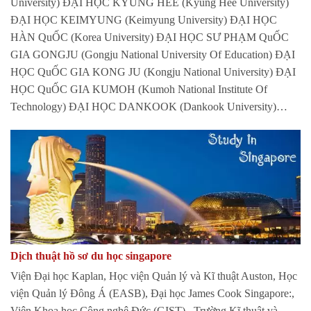
University) ĐẠI HỌC KYUNG HEE (Kyung Hee University)
ĐẠI HỌC KEIMYUNG (Keimyung University) ĐẠI HỌC
HÀN QuỐC (Korea University) ĐẠI HỌC SƯ PHẠM QuỐC
GIA GONGJU (Gongju National University Of Education) ĐẠI
HỌC QuỐC GIA KONG JU (Kongju National University) ĐẠI
HỌC QuỐC GIA KUMOH (Kumoh National Institute Of
Technology) ĐẠI HỌC DANKOOK (Dankook University)…
Dịch thuật hồ sơ du học singapore
Viện Đại học Kaplan, Học viện Quản lý và Kĩ thuật Auston, Học
viện Quản lý Đông Á (EASB), Đại học James Cook Singapore:,
Viện Khoa học Công nghệ Đức (GIST) , Trường Kĩ thuật và