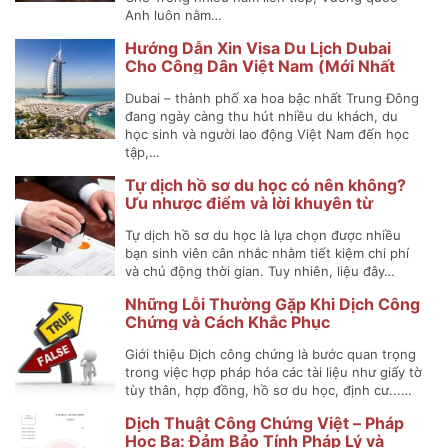
Anh luôn nằm…
Hướng Dẫn Xin Visa Du Lịch Dubai
Cho Công Dân Việt Nam (Mới Nhất
2025)
Dubai – thành phố xa hoa bậc nhất Trung Đông
đang ngày càng thu hút nhiều du khách, du
học sinh và người lao động Việt Nam đến học
tập,…
Tự dịch hồ sơ du học có nên không?
Ưu nhược điểm và lời khuyên từ
chuyên gia
Tự dịch hồ sơ du học là lựa chọn được nhiều
bạn sinh viên cân nhắc nhằm tiết kiệm chi phí
và chủ động thời gian. Tuy nhiên, liệu đây…
Những Lỗi Thường Gặp Khi Dịch Công
Chứng và Cách Khắc Phục
Giới thiệu Dịch công chứng là bước quan trọng
trong việc hợp pháp hóa các tài liệu như giấy tờ
tùy thân, hợp đồng, hồ sơ du học, định cư...…
Dịch Thuật Công Chứng Việt – Pháp
Học Bạ: Đảm Bảo Tính Pháp Lý và