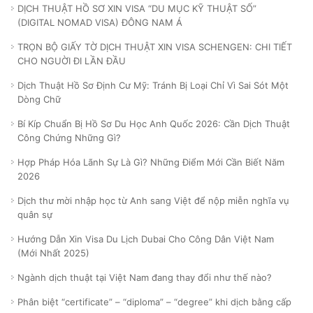
DỊCH THUẬT HỒ SƠ XIN VISA “DU MỤC KỸ THUẬT SỐ”
(DIGITAL NOMAD VISA) ĐÔNG NAM Á
TRỌN BỘ GIẤY TỜ DỊCH THUẬT XIN VISA SCHENGEN: CHI TIẾT
CHO NGUỜI ĐI LẦN ĐẦU
Dịch Thuật Hồ Sơ Định Cư Mỹ: Tránh Bị Loại Chỉ Vì Sai Sót Một
Dòng Chữ
Bí Kíp Chuẩn Bị Hồ Sơ Du Học Anh Quốc 2026: Cần Dịch Thuật
Công Chứng Những Gì?
Hợp Pháp Hóa Lãnh Sự Là Gì? Những Điểm Mới Cần Biết Năm
2026
Dịch thư mời nhập học từ Anh sang Việt để nộp miễn nghĩa vụ
quân sự
Hướng Dẫn Xin Visa Du Lịch Dubai Cho Công Dân Việt Nam
(Mới Nhất 2025)
Ngành dịch thuật tại Việt Nam đang thay đổi như thế nào?
Phân biệt “certificate” – “diploma” – “degree” khi dịch bằng cấp