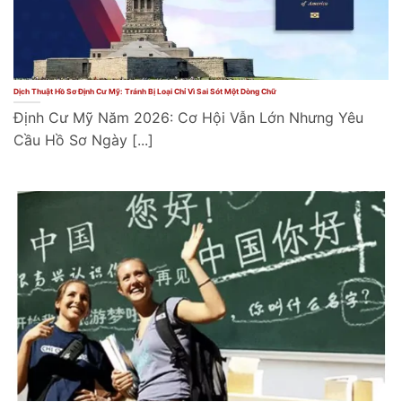
Dịch Thuật Hồ Sơ Định Cư Mỹ: Tránh Bị Loại Chỉ Vì Sai Sót Một Dòng Chữ
Định Cư Mỹ Năm 2026: Cơ Hội Vẫn Lớn Nhưng Yêu
Cầu Hồ Sơ Ngày [...]