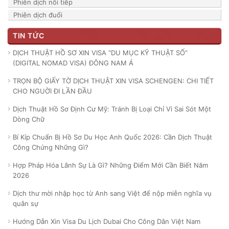
Phiên dịch nối tiếp
Phiên dịch đuổi
TIN TỨC
DỊCH THUẬT HỒ SƠ XIN VISA “DU MỤC KỸ THUẬT SỐ”
(DIGITAL NOMAD VISA) ĐÔNG NAM Á
TRỌN BỘ GIẤY TỜ DỊCH THUẬT XIN VISA SCHENGEN: CHI TIẾT
CHO NGUỜI ĐI LẦN ĐẦU
Dịch Thuật Hồ Sơ Định Cư Mỹ: Tránh Bị Loại Chỉ Vì Sai Sót Một
Dòng Chữ
Bí Kíp Chuẩn Bị Hồ Sơ Du Học Anh Quốc 2026: Cần Dịch Thuật
Công Chứng Những Gì?
Hợp Pháp Hóa Lãnh Sự Là Gì? Những Điểm Mới Cần Biết Năm
2026
Dịch thư mời nhập học từ Anh sang Việt để nộp miễn nghĩa vụ
quân sự
Hướng Dẫn Xin Visa Du Lịch Dubai Cho Công Dân Việt Nam