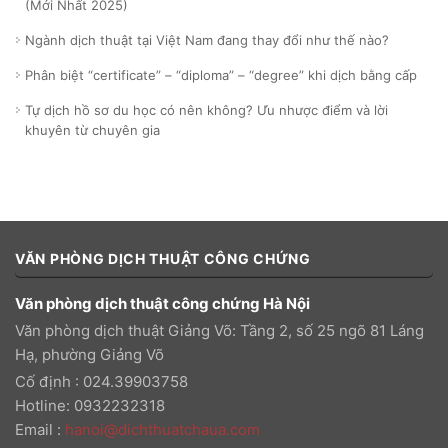
(Mới Nhất 2025)
Ngành dịch thuật tại Việt Nam đang thay đổi như thế nào?
Phân biệt “certificate” – “diploma” – “degree” khi dịch bằng cấp
Tự dịch hồ sơ du học có nên không? Ưu nhược điểm và lời
khuyên từ chuyên gia
VĂN PHÒNG DỊCH THUẬT CÔNG CHỨNG
Văn phòng dịch thuật công chứng Hà Nội
Văn phòng dịch thuật Giảng Võ: Tầng 2, số 25 ngõ 81 Láng
Hạ, phường Giảng Võ
Cố định : 024.39903758
Hotline: 0932232318
Email
:
hanoi@dichthuatchaua.com