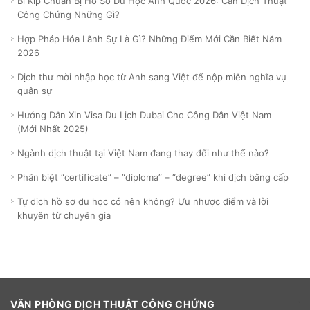
Bí Kíp Chuẩn Bị Hồ Sơ Du Học Anh Quốc 2026: Cần Dịch Thuật
Công Chứng Những Gì?
Hợp Pháp Hóa Lãnh Sự Là Gì? Những Điểm Mới Cần Biết Năm
2026
Dịch thư mời nhập học từ Anh sang Việt để nộp miễn nghĩa vụ
quân sự
Hướng Dẫn Xin Visa Du Lịch Dubai Cho Công Dân Việt Nam
(Mới Nhất 2025)
Ngành dịch thuật tại Việt Nam đang thay đổi như thế nào?
Phân biệt “certificate” – “diploma” – “degree” khi dịch bằng cấp
Tự dịch hồ sơ du học có nên không? Ưu nhược điểm và lời
khuyên từ chuyên gia
VĂN PHÒNG DỊCH THUẬT CÔNG CHỨNG