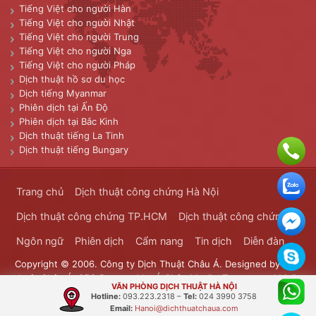
Tiếng Việt cho người Hàn
Tiếng Việt cho người Nhật
Tiếng Việt cho người Trung
Tiếng Việt cho người Nga
Tiếng Việt cho người Pháp
Dịch thuật hồ sơ du học
Dịch tiếng Myanmar
Phiên dịch tại Ấn Độ
Phiên dịch tại Bắc Kinh
Dịch thuật tiếng La Tinh
Dịch thuật tiếng Bungary
Trang chủ
Dịch thuật công chứng Hà Nội
Dịch thuật công chứng TP.HCM
Dịch thuật công chứng
Ngôn ngữ
Phiên dịch
Cẩm nang
Tin dịch
Diễn đàn
Copyright © 2006. Công ty Dịch Thuật Châu Á. Designed by
Dịch
thuật Châu Á
. SEO Powered by
Á Châu Media
. Transported Mails
VĂN PHÒNG DỊCH THUẬT HÀ NỘI
Bưu Chính Đông Dương
Hotline:
093.223.2318
–
Tel:
024 3990 3758
Email:
Hanoi@dichthuatchaua.com