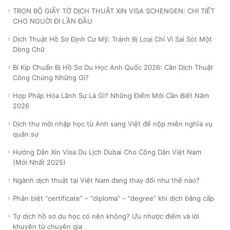
TRỌN BỘ GIẤY TỜ DỊCH THUẬT XIN VISA SCHENGEN: CHI TIẾT
CHO NGUỜI ĐI LẦN ĐẦU
Dịch Thuật Hồ Sơ Định Cư Mỹ: Tránh Bị Loại Chỉ Vì Sai Sót Một
Dòng Chữ
Bí Kíp Chuẩn Bị Hồ Sơ Du Học Anh Quốc 2026: Cần Dịch Thuật
Công Chứng Những Gì?
Hợp Pháp Hóa Lãnh Sự Là Gì? Những Điểm Mới Cần Biết Năm
2026
Dịch thư mời nhập học từ Anh sang Việt để nộp miễn nghĩa vụ
quân sự
Hướng Dẫn Xin Visa Du Lịch Dubai Cho Công Dân Việt Nam
(Mới Nhất 2025)
Ngành dịch thuật tại Việt Nam đang thay đổi như thế nào?
Phân biệt “certificate” – “diploma” – “degree” khi dịch bằng cấp
Tự dịch hồ sơ du học có nên không? Ưu nhược điểm và lời
khuyên từ chuyên gia