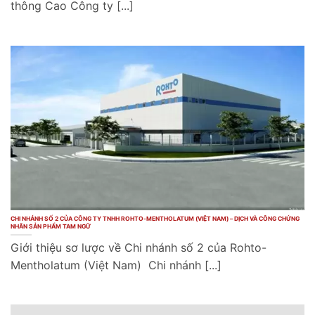
thông Cao Công ty [...]
CHI NHÁNH SỐ 2 CỦA CÔNG TY TNHH ROHTO-MENTHOLATUM (VIỆT NAM) – DỊCH VÀ CÔNG CHỨNG
NHÃN SẢN PHẨM TAM NGỮ
Giới thiệu sơ lược về Chi nhánh số 2 của Rohto-
Mentholatum (Việt Nam) Chi nhánh [...]