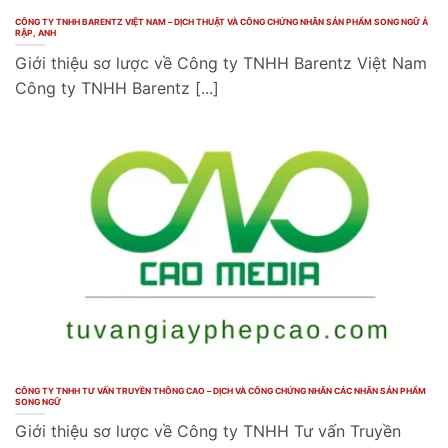
CÔNG TY TNHH BARENTZ VIỆT NAM – DỊCH THUẬT VÀ CÔNG CHỨNG NHÃN SẢN PHẨM SONG NGỮ Ả
RẬP, ANH
Giới thiệu sơ lược về Công ty TNHH Barentz Việt Nam
Công ty TNHH Barentz [...]
CÔNG TY TNHH TƯ VẤN TRUYỀN THÔNG CAO – DỊCH VÀ CÔNG CHỨNG NHÃN CÁC NHÃN SẢN PHẨM
SONG NGỮ
Giới thiệu sơ lược về Công ty TNHH Tư vấn Truyền