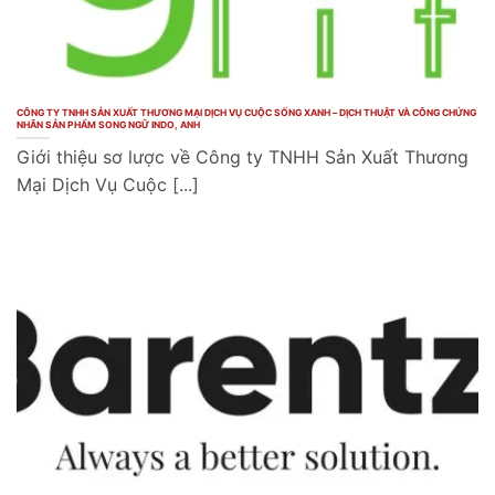
CÔNG TY TNHH SẢN XUẤT THƯƠNG MẠI DỊCH VỤ CUỘC SỐNG XANH – DỊCH THUẬT VÀ CÔNG CHỨNG
NHÃN SẢN PHẨM SONG NGỮ INDO, ANH
Giới thiệu sơ lược về Công ty TNHH Sản Xuất Thương
Mại Dịch Vụ Cuộc [...]