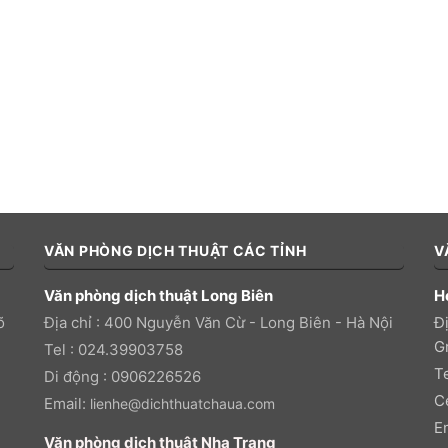
VĂN PHÒNG DỊCH THUẬT CÁC TỈNH
V
Văn phòng dịch thuật Long Biên
H
õ
Địa chỉ : 400 Nguyễn Văn Cừ - Long Biên - Hà Nội
Đị
Gr
Tel : 024.39903758
T
Di động : 0906226526
C
Email:
lienhe@dichthuatchaua.com
E
Văn phòng dịch thuật Nha Trang