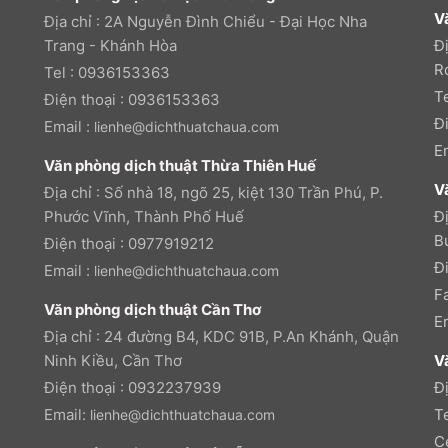
V
Địa chỉ : 2A Nguyễn Đình Chiểu - Đại Học Nha
Trang - Khánh Hòa
Đ
R
Tel : 0936153363
T
Điện thoại : 0936153363
Đ
Email :
lienhe@dichthuatchaua.com
E
Văn phòng dịch thuật Thừa Thiên Huế
V
Địa chỉ : Số nhà 18, ngõ 25, kiệt 130 Trần Phú, P.
Phước Vĩnh, Thành Phố Huế
Đị
B
Điện thoại : 0977919212
Đ
Email :
lienhe@dichthuatchaua.com
F
Văn phòng dịch thuật Cần Thơ
E
Địa chỉ : 24 đường B4, KDC 91B, P.An Khánh, Quận
Ninh Kiều, Cần Thơ
V
Điện thoại : 0932237939
Đ
Email:
T
lienhe@dichthuatchaua.com
C