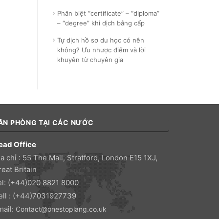
Phân biệt “certificate” – “diploma”
– “degree” khi dịch bằng cấp
Tự dịch hồ sơ du học có nên
không? Ưu nhược điểm và lời
khuyên từ chuyên gia
ĂN PHÒNG TẠI CÁC NƯỚC
ead Office
a chỉ : 55 The Mall, Stratford, London E15 1XJ,
eat Britain
el: (+44)020 8821 8000
ell : (+44)7031927739
mail:
Contact@onestoplang.co.uk