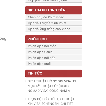
Hợp pháp hóa lãnh sự quán
DỊCH ĐA PHƯƠNG TIỆN
Chèn phụ đề Phim video
Dịch và Thuyết minh Phim
Dịch và lồng tiếng cho Video
công
PHIÊN DỊCH
Phiên dịch hội thảo
Phiên dịch Cabin
Phiên dịch nối tiếp
Phiên dịch đuổi
TIN TỨC
DỊCH THUẬT HỒ SƠ XIN VISA “DU
MỤC KỸ THUẬT SỐ” (DIGITAL
NOMAD VISA) ĐÔNG NAM Á
TRỌN BỘ GIẤY TỜ DỊCH THUẬT
XIN VISA SCHENGEN: CHI TIẾT