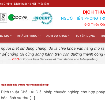
Liên hệ nhanh
ông Chứng
Dịch thuật Hà Nội
Việc làm
DỊCH THU
NGƯỜI TIÊN PHONG TR
Giới Thiệu Cô
NG GIÁ
KHÁCH HÀNG
DỊCH VỤ KHÁC
TUYỂN DỤNG
TI
gười biết sử dụng chúng, đó là chìa khóa vạn năng mở ra k
y để chúng tôi cùng song hành trên con đường thành công
CEO
of Focus Asia Services of Translation and Interpreting
Hợp pháp hóa thư bổ nhiệm Nhật Bản cấp
Dịch thuật Châu Á: Giải pháp chuyên nghiệp cho hợp phá
hóa lãnh sự thư [...]