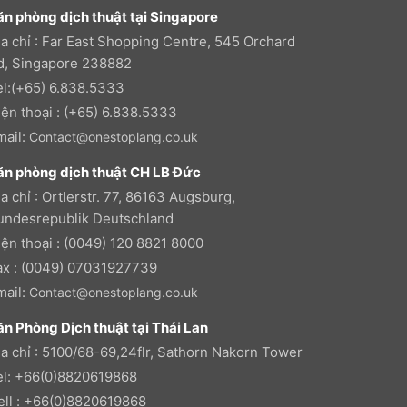
ăn phòng dịch thuật tại Singapore
ịa chỉ : Far East Shopping Centre, 545 Orchard
d, Singapore 238882
el:(+65) 6.838.5333
iện thoại : (+65) 6.838.5333
mail:
Contact@onestoplang.co.uk
ăn phòng dịch thuật CH LB Đức
a chỉ : Ortlerstr. 77, 86163 Augsburg,
undesrepublik Deutschland
iện thoại : (0049) 120 8821 8000
ax : (0049) 07031927739
mail:
Contact@onestoplang.co.uk
ăn Phòng Dịch thuật tại Thái Lan
ịa chỉ : 5100/68-69,24flr, Sathorn Nakorn Tower
el: +66(0)8820619868
ell : +66(0)8820619868