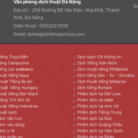
Văn phòng dịch thuật Đà Nẵng
E
Địa chỉ : 256 Đường Bế Văn Đàn, Hòa Khê, Thanh
Khê, Đà Nẵng
Điện thoại : 0932237939
Email:
lienhe@dichthuatchaua.com
iếng Thụy Điển
Dịch sách CN thông tin
iếng Campuchia
Dịch Tiếng Hán Nôm
iếng Lào ພາສາລາວ
Dịch thuật tiếng Phillipines
huật tiếng Nauy
Dịch tiếng Séc - Áo - Slovakia
huật Tiếng Ba lan
Dịch thuật tiếng Malaysia
huật tiếng Hungary
Dịch tiếng Rumani
huật tiếng Đan Mạch
Phiên dịch tại Đài Loan
iếng Thổ Nhĩ Kỳ
Phiên dịch tại Italia
huật tiếng Indonesia
Phiên dịch tại Anh UK
huật sách
Phiên dịch Tiếng Trung
ách văn học
Phiên dịch tại Đức
ách xây dựng
Phiên dịch Quảng Châu
ách y tế
Phiên dịch tại Hàn Quốc
ách quân sự
Phiên dịch tại Pháp