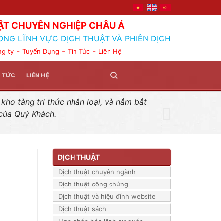
ẬT CHUYÊN NGHIỆP CHÂU Á
ONG LĨNH VỰC DỊCH THUẬT VÀ PHIÊN DỊCH
-
-
-
ng ty
Tuyển Dụng
Tin Tức
Liên Hệ
N TỨC
LIÊN HỆ
ho tàng tri thức nhân loại, và nắm bắt
 của Quý Khách.
DỊCH THUẬT
Dịch thuật chuyên ngành
Dịch thuật công chứng
p
Dịch thuật và hiệu đính website
Dịch thuật sách