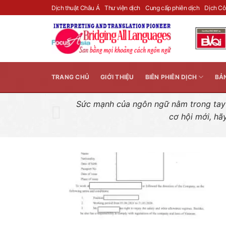
Skip
Dịch thuật Châu Á
Thư viện dịch
Cung cấp phiên dịch
Dịch C
to
content
TRANG CHỦ
GIỚI THIỆU
BIÊN PHIÊN DỊCH
BẢ
Sức mạnh của ngôn ngữ nằm trong tay n
cơ hội mới, hã