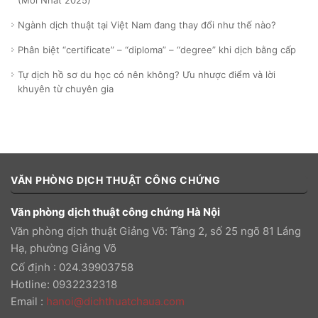
(Mới Nhất 2025)
Ngành dịch thuật tại Việt Nam đang thay đổi như thế nào?
Phân biệt “certificate” – “diploma” – “degree” khi dịch bằng cấp
Tự dịch hồ sơ du học có nên không? Ưu nhược điểm và lời
khuyên từ chuyên gia
VĂN PHÒNG DỊCH THUẬT CÔNG CHỨNG
Văn phòng dịch thuật công chứng Hà Nội
Văn phòng dịch thuật Giảng Võ: Tầng 2, số 25 ngõ 81 Láng
Hạ, phường Giảng Võ
Cố định : 024.39903758
Hotline: 0932232318
Email
:
hanoi@dichthuatchaua.com