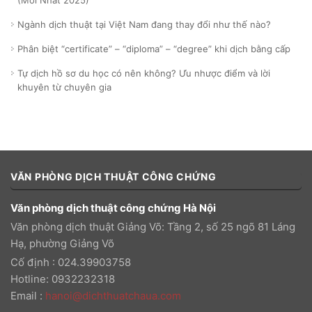
(Mới Nhất 2025)
Ngành dịch thuật tại Việt Nam đang thay đổi như thế nào?
Phân biệt “certificate” – “diploma” – “degree” khi dịch bằng cấp
Tự dịch hồ sơ du học có nên không? Ưu nhược điểm và lời
khuyên từ chuyên gia
VĂN PHÒNG DỊCH THUẬT CÔNG CHỨNG
Văn phòng dịch thuật công chứng Hà Nội
Văn phòng dịch thuật Giảng Võ: Tầng 2, số 25 ngõ 81 Láng
Hạ, phường Giảng Võ
Cố định : 024.39903758
Hotline: 0932232318
Email
:
hanoi@dichthuatchaua.com