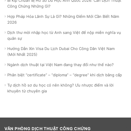
Bí Kíp Chuẩn Bị Hồ Sơ Du Học Anh Quốc 2026: Cần Dịch Thuật
Công Chứng Những Gì?
Hợp Pháp Hóa Lãnh Sự Là Gì? Những Điểm Mới Cần Biết Năm
2026
Dịch thư mời nhập học từ Anh sang Việt để nộp miễn nghĩa vụ
quân sự
Hướng Dẫn Xin Visa Du Lịch Dubai Cho Công Dân Việt Nam
(Mới Nhất 2025)
Ngành dịch thuật tại Việt Nam đang thay đổi như thế nào?
Phân biệt “certificate” – “diploma” – “degree” khi dịch bằng cấp
Tự dịch hồ sơ du học có nên không? Ưu nhược điểm và lời
khuyên từ chuyên gia
VĂN PHÒNG DỊCH THUẬT CÔNG CHỨNG