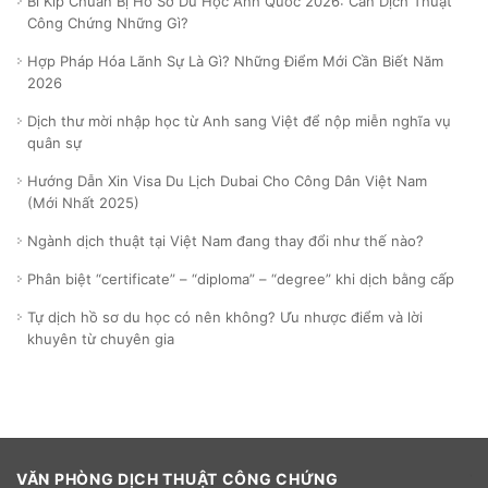
Bí Kíp Chuẩn Bị Hồ Sơ Du Học Anh Quốc 2026: Cần Dịch Thuật
Công Chứng Những Gì?
Hợp Pháp Hóa Lãnh Sự Là Gì? Những Điểm Mới Cần Biết Năm
2026
Dịch thư mời nhập học từ Anh sang Việt để nộp miễn nghĩa vụ
quân sự
Hướng Dẫn Xin Visa Du Lịch Dubai Cho Công Dân Việt Nam
(Mới Nhất 2025)
Ngành dịch thuật tại Việt Nam đang thay đổi như thế nào?
Phân biệt “certificate” – “diploma” – “degree” khi dịch bằng cấp
Tự dịch hồ sơ du học có nên không? Ưu nhược điểm và lời
khuyên từ chuyên gia
VĂN PHÒNG DỊCH THUẬT CÔNG CHỨNG