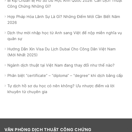
Bí Kíp Chuẩn Bị Hồ Sơ Du Học Anh Quốc 2026: Cần Dịch Thuật
Công Chứng Những Gì?
Hợp Pháp Hóa Lãnh Sự Là Gì? Những Điểm Mới Cần Biết Năm
2026
Dịch thư mời nhập học từ Anh sang Việt để nộp miễn nghĩa vụ
quân sự
Hướng Dẫn Xin Visa Du Lịch Dubai Cho Công Dân Việt Nam
(Mới Nhất 2025)
Ngành dịch thuật tại Việt Nam đang thay đổi như thế nào?
Phân biệt “certificate” – “diploma” – “degree” khi dịch bằng cấp
Tự dịch hồ sơ du học có nên không? Ưu nhược điểm và lời
khuyên từ chuyên gia
VĂN PHÒNG DỊCH THUẬT CÔNG CHỨNG