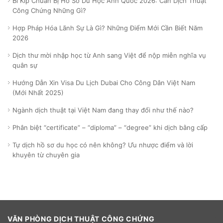
Bí Kíp Chuẩn Bị Hồ Sơ Du Học Anh Quốc 2026: Cần Dịch Thuật
Công Chứng Những Gì?
Hợp Pháp Hóa Lãnh Sự Là Gì? Những Điểm Mới Cần Biết Năm
2026
Dịch thư mời nhập học từ Anh sang Việt để nộp miễn nghĩa vụ
quân sự
Hướng Dẫn Xin Visa Du Lịch Dubai Cho Công Dân Việt Nam
(Mới Nhất 2025)
Ngành dịch thuật tại Việt Nam đang thay đổi như thế nào?
Phân biệt “certificate” – “diploma” – “degree” khi dịch bằng cấp
Tự dịch hồ sơ du học có nên không? Ưu nhược điểm và lời
khuyên từ chuyên gia
VĂN PHÒNG DỊCH THUẬT CÔNG CHỨNG