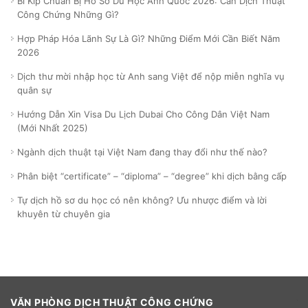
Bí Kíp Chuẩn Bị Hồ Sơ Du Học Anh Quốc 2026: Cần Dịch Thuật
Công Chứng Những Gì?
Hợp Pháp Hóa Lãnh Sự Là Gì? Những Điểm Mới Cần Biết Năm
2026
Dịch thư mời nhập học từ Anh sang Việt để nộp miễn nghĩa vụ
quân sự
Hướng Dẫn Xin Visa Du Lịch Dubai Cho Công Dân Việt Nam
(Mới Nhất 2025)
Ngành dịch thuật tại Việt Nam đang thay đổi như thế nào?
Phân biệt “certificate” – “diploma” – “degree” khi dịch bằng cấp
Tự dịch hồ sơ du học có nên không? Ưu nhược điểm và lời
khuyên từ chuyên gia
VĂN PHÒNG DỊCH THUẬT CÔNG CHỨNG