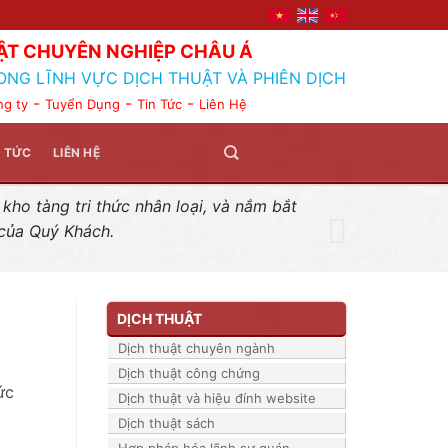
ẬT CHUYÊN NGHIỆP CHÂU Á
ONG LĨNH VỰC DỊCH THUẬT VÀ PHIÊN DỊCH
-
-
-
ng ty
Tuyển Dụng
Tin Tức
Liên Hệ
N TỨC
LIÊN HỆ
ho tàng tri thức nhân loại, và nắm bắt
 của Quý Khách.
DỊCH THUẬT
Dịch thuật chuyên ngành
Dịch thuật công chứng
ức
Dịch thuật và hiệu đính website
Dịch thuật sách