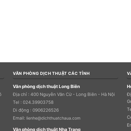
VĂN PHÒNG DỊCH THUẬT CÁC TỈNH
V
Văn phòng dịch thuật Long Biên
H
õ
Địa chỉ : 400 Nguyễn Văn Cừ - Long Biên - Hà Nội
Đị
Gr
Tel : 024.39903758
T
Di động : 0906226526
C
Email:
lienhe@dichthuatchaua.com
E
Văn phòng dịch thuật Nha Trang