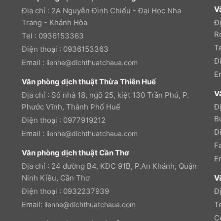
V
Địa chỉ : 2A Nguyễn Đình Chiểu - Đại Học Nha
Trang - Khánh Hòa
Đ
R
Tel : 0936153363
T
Điện thoại : 0936153363
Đ
Email :
lienhe@dichthuatchaua.com
E
Văn phòng dịch thuật Thừa Thiên Huế
V
Địa chỉ : Số nhà 18, ngõ 25, kiệt 130 Trần Phú, P.
Phước Vĩnh, Thành Phố Huế
Đị
B
Điện thoại : 0977919212
Đ
Email :
lienhe@dichthuatchaua.com
F
Văn phòng dịch thuật Cần Thơ
E
Địa chỉ : 24 đường B4, KDC 91B, P.An Khánh, Quận
Ninh Kiều, Cần Thơ
V
Điện thoại : 0932237939
Đ
Email:
T
lienhe@dichthuatchaua.com
C