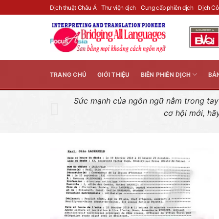
Skip
Dịch thuật Châu Á
Thư viện dịch
Cung cấp phiên dịch
Dịch C
to
content
TRANG CHỦ
GIỚI THIỆU
BIÊN PHIÊN DỊCH
BẢ
Sức mạnh của ngôn ngữ nằm trong tay n
cơ hội mới, hã