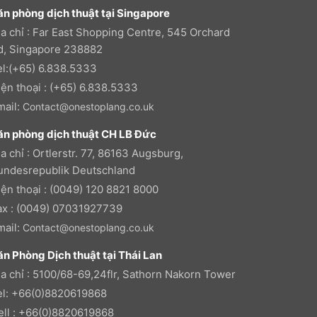
ăn phòng dịch thuật tại Singapore
ịa chỉ : Far East Shopping Centre, 545 Orchard
d, Singapore 238882
el:(+65) 6.838.5333
iện thoại : (+65) 6.838.5333
mail:
Contact@onestoplang.co.uk
ăn phòng dịch thuật CH LB Đức
a chỉ : Ortlerstr. 77, 86163 Augsburg,
undesrepublik Deutschland
iện thoại : (0049) 120 8821 8000
ax : (0049) 07031927739
mail:
Contact@onestoplang.co.uk
ăn Phòng Dịch thuật tại Thái Lan
ịa chỉ : 5100/68-69,24flr, Sathorn Nakorn Tower
el: +66(0)8820619868
ell : +66(0)8820619868