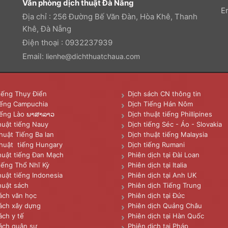
Văn phòng dịch thuật Đà Nẵng
E
Địa chỉ : 256 Đường Bế Văn Đàn, Hòa Khê, Thanh
Khê, Đà Nẵng
Điện thoại : 0932237939
Email:
lienhe@dichthuatchaua.com
iếng Thụy Điển
Dịch sách CN thông tin
iếng Campuchia
Dịch Tiếng Hán Nôm
iếng Lào ພາສາລາວ
Dịch thuật tiếng Phillipines
huật tiếng Nauy
Dịch tiếng Séc - Áo - Slovakia
huật Tiếng Ba lan
Dịch thuật tiếng Malaysia
huật tiếng Hungary
Dịch tiếng Rumani
huật tiếng Đan Mạch
Phiên dịch tại Đài Loan
iếng Thổ Nhĩ Kỳ
Phiên dịch tại Italia
huật tiếng Indonesia
Phiên dịch tại Anh UK
huật sách
Phiên dịch Tiếng Trung
ách văn học
Phiên dịch tại Đức
ách xây dựng
Phiên dịch Quảng Châu
ách y tế
Phiên dịch tại Hàn Quốc
ách quân sự
Phiên dịch tại Pháp