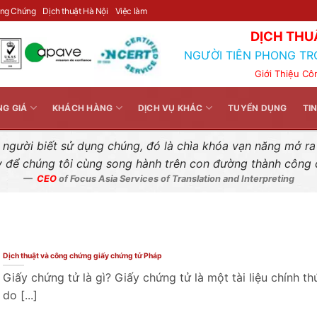
Liên hệ nhanh
ông Chứng
Dịch thuật Hà Nội
Việc làm
DỊCH THU
NGƯỜI TIÊN PHONG TR
Giới Thiệu Cô
NG GIÁ
KHÁCH HÀNG
DỊCH VỤ KHÁC
TUYỂN DỤNG
TI
gười biết sử dụng chúng, đó là chìa khóa vạn năng mở ra k
y để chúng tôi cùng song hành trên con đường thành công
CEO
of Focus Asia Services of Translation and Interpreting
Dịch thuật và công chứng giấy chứng tử Pháp
Giấy chứng tử là gì? Giấy chứng tử là một tài liệu chính th
do [...]