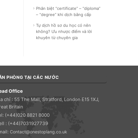
Phân biệt “certificate” – “diploma”
– “degree” khi dịch bằng cấp
Tự dịch hồ sơ du học có nên
không? Ưu nhược điểm và lời
khuyên từ chuyên gia
ĂN PHÒNG TẠI CÁC NƯỚC
ead Office
a chỉ : 55 The Mall, Stratford, London E15 1XJ,
eat Britain
el: (+44)020 8821 8000
ell : (+44)7031927739
mail:
Contact@onestoplang.co.uk