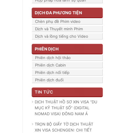
Hợp pháp hóa lãnh sự quán
DỊCH ĐA PHƯƠNG TIỆN
Chèn phụ đề Phim video
Dịch và Thuyết minh Phim
Dịch và lồng tiếng cho Video
PHIÊN DỊCH
Phiên dịch hội thảo
Phiên dịch Cabin
Phiên dịch nối tiếp
Phiên dịch đuổi
TIN TỨC
DỊCH THUẬT HỒ SƠ XIN VISA “DU
MỤC KỸ THUẬT SỐ” (DIGITAL
NOMAD VISA) ĐÔNG NAM Á
TRỌN BỘ GIẤY TỜ DỊCH THUẬT
XIN VISA SCHENGEN: CHI TIẾT