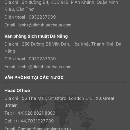
Địa chỉ : 24 đường B4, KDC 91B, P.An Khánh, Quận Ninh
Kiều, Cần Thơ
Điện thoại : 0932237939
Email:
lienhe@dichthuatchaua.com
Văn phòng dịch thuật Đà Nẵng
Địa chỉ : 256 Đường Bế Văn Đàn, Hòa Khê, Thanh Khê, Đà
Nẵng
Điện thoại : 0932237939
Email:
lienhe@dichthuatchaua.com
VĂN PHÒNG TẠI CÁC NƯỚC
Head Office
Địa chỉ : 55 The Mall, Stratford, London E15 1XJ, Great
Britain
Tel: (+44)020 8821 8000
Cell : (+44)7031927739
Email:
Contact@onestoplang.co.uk