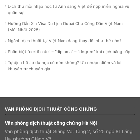
Dịch thư mời nhập học từ Anh sang Việt để nộp miễn nghĩa vụ
quân sự
Hướng Dẫn Xin Visa Du Lịch Dubai Cho Công Dân Việt Nam
(Mới Nhất 2025)
Ngành dịch thuật tại Việt Nam đang thay đổi như thế nào?
Phân biệt “certificate” – “diploma” – “degree” khi dịch bằng cấp
Tự dịch hồ sơ du học có nên không? Ưu nhược điểm và lời
khuyên từ chuyên gia
VĂN PHÒNG DỊCH THUẬT CÔNG CHỨNG
Văn phòng dịch thuật công chứng Hà Nội
Văn phòng dịch thuật Giảng Võ: Tầng 2, số 25 ngõ 81 Láng
Hạ, phường Giảng Võ