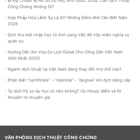
Bí Kíp Chuẩn Bị Hồ Sơ Du Học Anh Quốc 2026: Cần Dịch Thuật
Công Chứng Những Gì?
Hợp Pháp Hóa Lãnh Sự Là Gì? Những Điểm Mới Cần Biết Năm
2026
Dịch thư mời nhập học từ Anh sang Việt để nộp miễn nghĩa vụ
quân sự
Hướng Dẫn Xin Visa Du Lịch Dubai Cho Công Dân Việt Nam
(Mới Nhất 2025)
Ngành dịch thuật tại Việt Nam đang thay đổi như thế nào?
Phân biệt “certificate” – “diploma” – “degree” khi dịch bằng cấp
Tự dịch hồ sơ du học có nên không? Ưu nhược điểm và lời
khuyên từ chuyên gia
VĂN PHÒNG DỊCH THUẬT CÔNG CHỨNG