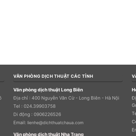
VĂN PHÒNG DỊCH THUẬT CÁC TỈNH
V
Văn phòng dịch thuật Long Biên
H
õ
Địa chỉ : 400 Nguyễn Văn Cừ - Long Biên - Hà Nội
Đị
Gr
Tel : 024.39903758
T
Di động : 0906226526
C
Email:
lienhe@dichthuatchaua.com
E
Văn phòng dịch thuật Nha Trang