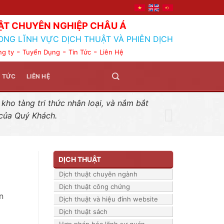
ẬT CHUYÊN NGHIỆP CHÂU Á
ONG LĨNH VỰC DỊCH THUẬT VÀ PHIÊN DỊCH
-
-
-
ng ty
Tuyển Dụng
Tin Tức
Liên Hệ
N TỨC
LIÊN HỆ
ho tàng tri thức nhân loại, và nắm bắt
 của Quý Khách.
DỊCH THUẬT
Dịch thuật chuyên ngành
Dịch thuật công chứng
n
Dịch thuật và hiệu đính website
Dịch thuật sách