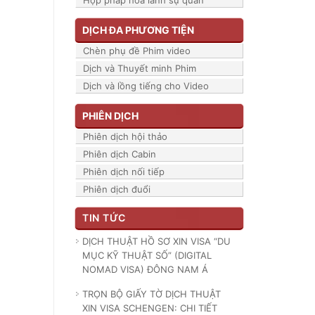
Hợp pháp hóa lãnh sự quán
DỊCH ĐA PHƯƠNG TIỆN
Chèn phụ đề Phim video
Dịch và Thuyết minh Phim
Dịch và lồng tiếng cho Video
PHIÊN DỊCH
Phiên dịch hội thảo
Phiên dịch Cabin
Phiên dịch nối tiếp
Phiên dịch đuổi
TIN TỨC
DỊCH THUẬT HỒ SƠ XIN VISA “DU
MỤC KỸ THUẬT SỐ” (DIGITAL
NOMAD VISA) ĐÔNG NAM Á
TRỌN BỘ GIẤY TỜ DỊCH THUẬT
XIN VISA SCHENGEN: CHI TIẾT