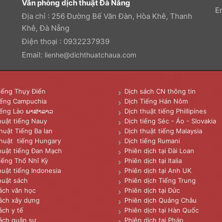
Văn phòng dịch thuật Đà Nẵng
E
Địa chỉ : 256 Đường Bế Văn Đàn, Hòa Khê, Thanh
Khê, Đà Nẵng
Điện thoại : 0932237939
Email:
lienhe@dichthuatchaua.com
iếng Thụy Điển
Dịch sách CN thông tin
iếng Campuchia
Dịch Tiếng Hán Nôm
iếng Lào ພາສາລາວ
Dịch thuật tiếng Phillipines
huật tiếng Nauy
Dịch tiếng Séc - Áo - Slovakia
huật Tiếng Ba lan
Dịch thuật tiếng Malaysia
huật tiếng Hungary
Dịch tiếng Rumani
huật tiếng Đan Mạch
Phiên dịch tại Đài Loan
iếng Thổ Nhĩ Kỳ
Phiên dịch tại Italia
huật tiếng Indonesia
Phiên dịch tại Anh UK
huật sách
Phiên dịch Tiếng Trung
ách văn học
Phiên dịch tại Đức
ách xây dựng
Phiên dịch Quảng Châu
ách y tế
Phiên dịch tại Hàn Quốc
ách quân sự
Phiên dịch tại Pháp