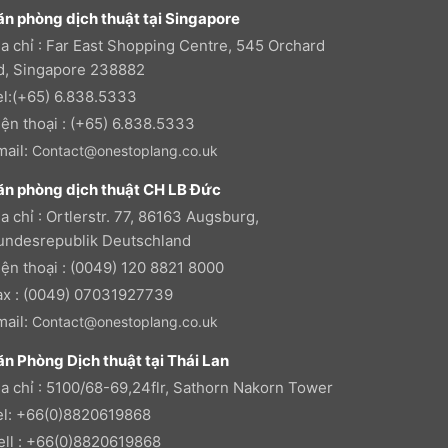
ăn phòng dịch thuật tại Singapore
ịa chỉ : Far East Shopping Centre, 545 Orchard
d, Singapore 238882
el:(+65) 6.838.5333
iện thoại : (+65) 6.838.5333
mail:
Contact@onestoplang.co.uk
ăn phòng dịch thuật CH LB Đức
a chỉ : Ortlerstr. 77, 86163 Augsburg,
undesrepublik Deutschland
iện thoại : (0049) 120 8821 8000
ax : (0049) 07031927739
mail:
Contact@onestoplang.co.uk
ăn Phòng Dịch thuật tại Thái Lan
ịa chỉ : 5100/68-69,24flr, Sathorn Nakorn Tower
el: +66(0)8820619868
ell : +66(0)8820619868