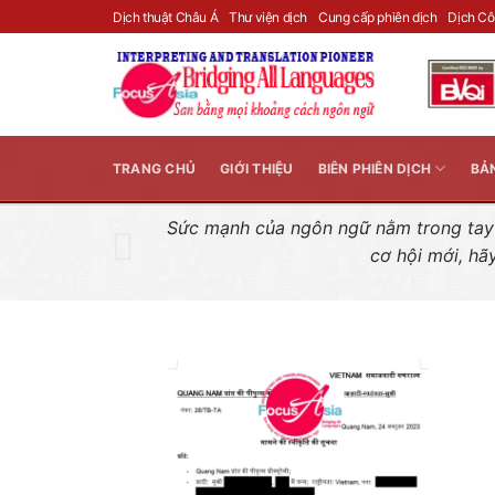
Skip
Dịch thuật Châu Á
Thư viện dịch
Cung cấp phiên dịch
Dịch C
to
content
TRANG CHỦ
GIỚI THIỆU
BIÊN PHIÊN DỊCH
BẢ
Sức mạnh của ngôn ngữ nằm trong tay n
cơ hội mới, hã