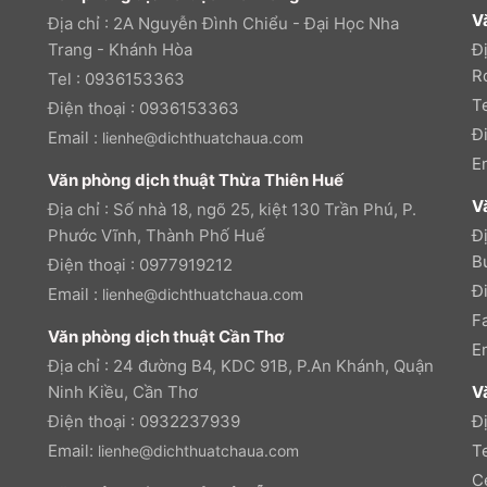
V
Địa chỉ : 2A Nguyễn Đình Chiểu - Đại Học Nha
Trang - Khánh Hòa
Đ
R
Tel : 0936153363
T
Điện thoại : 0936153363
Đ
Email :
lienhe@dichthuatchaua.com
E
Văn phòng dịch thuật Thừa Thiên Huế
V
Địa chỉ : Số nhà 18, ngõ 25, kiệt 130 Trần Phú, P.
Phước Vĩnh, Thành Phố Huế
Đị
B
Điện thoại : 0977919212
Đ
Email :
lienhe@dichthuatchaua.com
F
Văn phòng dịch thuật Cần Thơ
E
Địa chỉ : 24 đường B4, KDC 91B, P.An Khánh, Quận
Ninh Kiều, Cần Thơ
V
Điện thoại : 0932237939
Đ
Email:
T
lienhe@dichthuatchaua.com
C