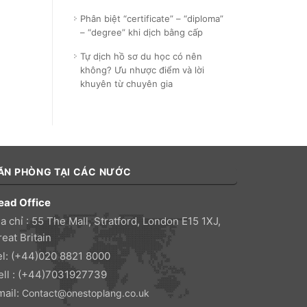
Phân biệt “certificate” – “diploma”
– “degree” khi dịch bằng cấp
Tự dịch hồ sơ du học có nên
không? Ưu nhược điểm và lời
khuyên từ chuyên gia
ĂN PHÒNG TẠI CÁC NƯỚC
ead Office
a chỉ : 55 The Mall, Stratford, London E15 1XJ,
eat Britain
el: (+44)020 8821 8000
ell : (+44)7031927739
mail:
Contact@onestoplang.co.uk