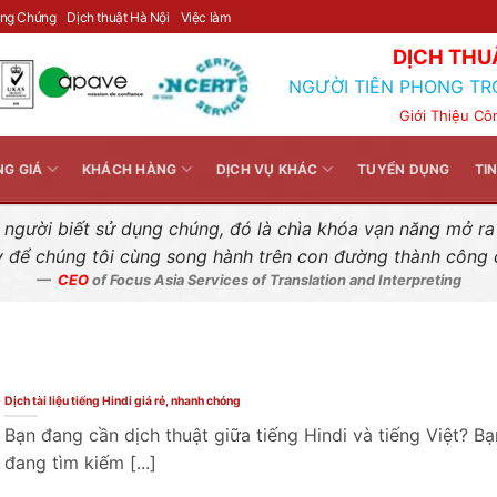
Liên hệ nhanh
ông Chứng
Dịch thuật Hà Nội
Việc làm
DỊCH THU
NGƯỜI TIÊN PHONG TR
Giới Thiệu Cô
NG GIÁ
KHÁCH HÀNG
DỊCH VỤ KHÁC
TUYỂN DỤNG
TI
gười biết sử dụng chúng, đó là chìa khóa vạn năng mở ra k
y để chúng tôi cùng song hành trên con đường thành công
CEO
of Focus Asia Services of Translation and Interpreting
Dịch tài liệu tiếng Hindi giá rẻ, nhanh chóng
Bạn đang cần dịch thuật giữa tiếng Hindi và tiếng Việt? Bạ
đang tìm kiếm [...]