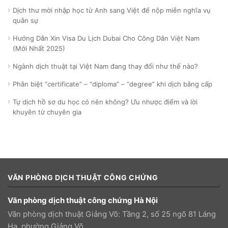
Dịch thư mời nhập học từ Anh sang Việt để nộp miễn nghĩa vụ
quân sự
Hướng Dẫn Xin Visa Du Lịch Dubai Cho Công Dân Việt Nam
(Mới Nhất 2025)
Ngành dịch thuật tại Việt Nam đang thay đổi như thế nào?
Phân biệt “certificate” – “diploma” – “degree” khi dịch bằng cấp
Tự dịch hồ sơ du học có nên không? Ưu nhược điểm và lời
khuyên từ chuyên gia
VĂN PHÒNG DỊCH THUẬT CÔNG CHỨNG
Văn phòng dịch thuật công chứng Hà Nội
Văn phòng dịch thuật Giảng Võ: Tầng 2, số 25 ngõ 81 Láng
Hạ, phường Giảng Võ