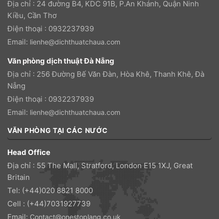
Địa chỉ : 24 đường B4, KDC 91B, P.An Khánh, Quận Ninh
Kiều, Cần Thơ
Điện thoại : 0932237939
Email:
lienhe@dichthuatchaua.com
Văn phòng dịch thuật Đà Nẵng
Địa chỉ : 256 Đường Bế Văn Đàn, Hòa Khê, Thanh Khê, Đà
Nẵng
Điện thoại : 0932237939
Email:
lienhe@dichthuatchaua.com
VĂN PHÒNG TẠI CÁC NƯỚC
Head Office
Địa chỉ : 55 The Mall, Stratford, London E15 1XJ, Great
Britain
Tel: (+44)020 8821 8000
Cell : (+44)7031927739
Email:
Contact@onestoplang.co.uk