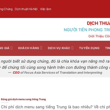
Liên hệ nhanh
ông Chứng
Dịch thuật Hà Nội
Việc làm
DỊCH THU
NGƯỜI TIÊN PHONG TR
Giới Thiệu Cô
NG GIÁ
KHÁCH HÀNG
DỊCH VỤ KHÁC
TUYỂN DỤNG
TI
gười biết sử dụng chúng, đó là chìa khóa vạn năng mở ra k
y để chúng tôi cùng song hành trên con đường thành công
CEO
of Focus Asia Services of Translation and Interpreting
Bảng giá dịch menu sang tiếng Trung
Chi phí dịch menu sang tiếng Trung là bao nhiêu? Về chi ph