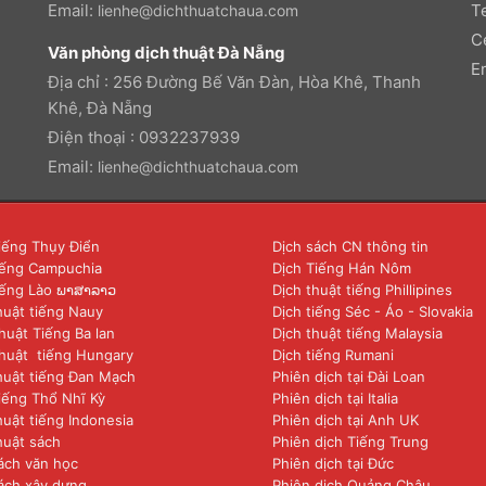
Email:
T
lienhe@dichthuatchaua.com
C
Văn phòng dịch thuật Đà Nẵng
E
Địa chỉ : 256 Đường Bế Văn Đàn, Hòa Khê, Thanh
Khê, Đà Nẵng
Điện thoại : 0932237939
Email:
lienhe@dichthuatchaua.com
iếng Thụy Điển
Dịch sách CN thông tin
iếng Campuchia
Dịch Tiếng Hán Nôm
iếng Lào ພາສາລາວ
Dịch thuật tiếng Phillipines
huật tiếng Nauy
Dịch tiếng Séc - Áo - Slovakia
huật Tiếng Ba lan
Dịch thuật tiếng Malaysia
huật tiếng Hungary
Dịch tiếng Rumani
huật tiếng Đan Mạch
Phiên dịch tại Đài Loan
iếng Thổ Nhĩ Kỳ
Phiên dịch tại Italia
huật tiếng Indonesia
Phiên dịch tại Anh UK
huật sách
Phiên dịch Tiếng Trung
ách văn học
Phiên dịch tại Đức
ách xây dựng
Phiên dịch Quảng Châu