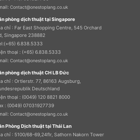
mail:
Contact@onestoplang.co.uk
ăn phòng dịch thuật tại Singapore
ịa chỉ : Far East Shopping Centre, 545 Orchard
d, Singapore 238882
el:(+65) 6.838.5333
iện thoại : (+65) 6.838.5333
mail:
Contact@onestoplang.co.uk
ăn phòng dịch thuật CH LB Đức
a chỉ : Ortlerstr. 77, 86163 Augsburg,
undesrepublik Deutschland
iện thoại : (0049) 120 8821 8000
ax : (0049) 07031927739
mail:
Contact@onestoplang.co.uk
ăn Phòng Dịch thuật tại Thái Lan
ịa chỉ : 5100/68-69,24flr, Sathorn Nakorn Tower