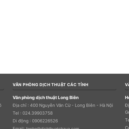
VĂN PHÒNG DỊCH THUẬT CÁC TỈNH
V
Văn phòng dịch thuật Long Biên
H
õ
Địa chỉ : 400 Nguyễn Văn Cừ - Long Biên - Hà Nội
Đị
Gr
Tel : 024.39903758
T
Di động : 0906226526
C
Email:
lienhe@dichthuatchaua.com