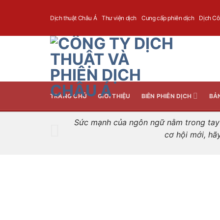
Skip
to
Dịch thuật Châu Á
Thư viện dịch
Cung cấp phiên dịch
Dịch C
content
TRANG CHỦ
GIỚI THIỆU
BIÊN PHIÊN DỊCH
BẢ
Sức mạnh của ngôn ngữ nằm trong tay n
cơ hội mới, hã