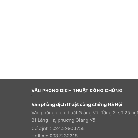
VĂN PHÒNG DỊCH THUẬT CÔNG CHỨNG
Văn phòng dịch thuật công chứng Hà Nội
Văn phòng dịch thuật Giảng Võ: Tầng 2, số 25 ng
81 Láng Hạ, phường Giảng Võ
Cố định : 024.39903758
Hotline: 0932232318