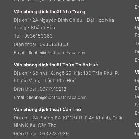
E
Văn phòng dịch thuật Nha Trang
V
Địa chỉ : 2A Nguyễn Đình Chiểu - Đại Học Nha
Trang - Khánh Hòa
Đ
R
Tel : 0936153363
T
Điện thoại : 0936153363
Đ
Email :
lienhe@dichthuatchaua.com
E
Văn phòng dịch thuật Thừa Thiên Huế
V
Địa chỉ : Số nhà 18, ngõ 25, kiệt 130 Trần Phú, P.
Phước Vĩnh, Thành Phố Huế
Đị
B
Điện thoại : 0977919212
Đ
Email :
lienhe@dichthuatchaua.com
F
Văn phòng dịch thuật Cần Thơ
E
Địa chỉ : 24 đường B4, KDC 91B, P.An Khánh, Quận
Ninh Kiều, Cần Thơ
V
Điện thoại : 0932237939
Đ