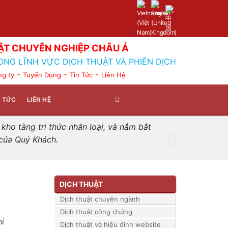
ẬT CHUYÊN NGHIỆP CHÂU Á
ONG LĨNH VỰC DỊCH THUẬT VÀ PHIÊN DỊCH
-
-
-
ng ty
Tuyển Dụng
Tin Tức
Liên Hệ
N TỨC
LIÊN HỆ
ho tàng tri thức nhân loại, và nắm bắt
 của Quý Khách.
DỊCH THUẬT
Dịch thuật chuyên ngành
Dịch thuật công chứng
í
Dịch thuật và hiệu đính website