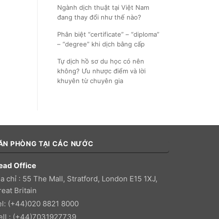
Ngành dịch thuật tại Việt Nam
đang thay đổi như thế nào?
Phân biệt “certificate” – “diploma”
– “degree” khi dịch bằng cấp
Tự dịch hồ sơ du học có nên
không? Ưu nhược điểm và lời
khuyên từ chuyên gia
ĂN PHÒNG TẠI CÁC NƯỚC
ead Office
a chỉ : 55 The Mall, Stratford, London E15 1XJ,
eat Britain
el: (+44)020 8821 8000
ell : (+44)7031927739