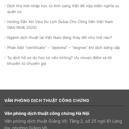
Dịch thư mời nhập học từ Anh sang Việt để nộp miễn nghĩa vụ
quân sự
Hướng Dẫn Xin Visa Du Lịch Dubai Cho Công Dân Việt Nam
(Mới Nhất 2025)
Ngành dịch thuật tại Việt Nam đang thay đổi như thế nào?
Phân biệt “certificate” – “diploma” – “degree” khi dịch bằng cấp
Tự dịch hồ sơ du học có nên không? Ưu nhược điểm và lời
khuyên từ chuyên gia
VĂN PHÒNG DỊCH THUẬT CÔNG CHỨNG
Văn phòng dịch thuật công chứng Hà Nội
Văn phòng dịch thuật Giảng Võ: Tầng 2, số 25 ngõ 81 Láng
Hạ, phường Giảng Võ