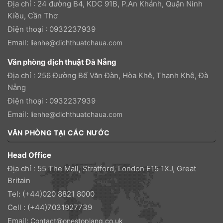
Địa chỉ : 24 đường B4, KDC 91B, P.An Khánh, Quận Ninh
Kiều, Cần Thơ
Điện thoại : 0932237939
Email:
lienhe@dichthuatchaua.com
Văn phòng dịch thuật Đà Nẵng
Địa chỉ : 256 Đường Bế Văn Đàn, Hòa Khê, Thanh Khê, Đà
Nẵng
Điện thoại : 0932237939
Email:
lienhe@dichthuatchaua.com
VĂN PHÒNG TẠI CÁC NƯỚC
Head Office
Địa chỉ : 55 The Mall, Stratford, London E15 1XJ, Great
Britain
Tel: (+44)020 8821 8000
Cell : (+44)7031927739
Email:
Contact@onestoplang.co.uk