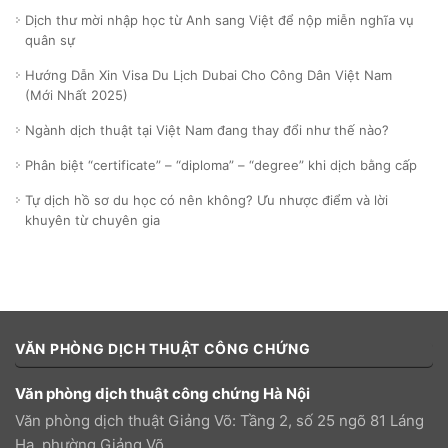
Dịch thư mời nhập học từ Anh sang Việt để nộp miễn nghĩa vụ
quân sự
Hướng Dẫn Xin Visa Du Lịch Dubai Cho Công Dân Việt Nam
(Mới Nhất 2025)
Ngành dịch thuật tại Việt Nam đang thay đổi như thế nào?
Phân biệt “certificate” – “diploma” – “degree” khi dịch bằng cấp
Tự dịch hồ sơ du học có nên không? Ưu nhược điểm và lời
khuyên từ chuyên gia
VĂN PHÒNG DỊCH THUẬT CÔNG CHỨNG
Văn phòng dịch thuật công chứng Hà Nội
Văn phòng dịch thuật Giảng Võ: Tầng 2, số 25 ngõ 81 Láng
Hạ, phường Giảng Võ