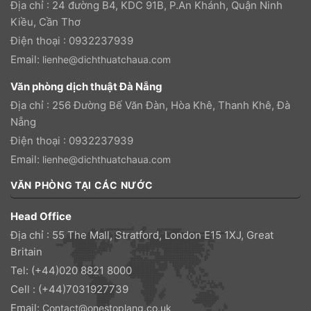
Địa chỉ : 24 đường B4, KDC 91B, P.An Khánh, Quận Ninh
Kiều, Cần Thơ
Điện thoại : 0932237939
Email:
lienhe@dichthuatchaua.com
Văn phòng dịch thuật Đà Nẵng
Địa chỉ : 256 Đường Bế Văn Đàn, Hòa Khê, Thanh Khê, Đà
Nẵng
Điện thoại : 0932237939
Email:
lienhe@dichthuatchaua.com
VĂN PHÒNG TẠI CÁC NƯỚC
Head Office
Địa chỉ : 55 The Mall, Stratford, London E15 1XJ, Great
Britain
Tel: (+44)020 8821 8000
Cell : (+44)7031927739
Email:
Contact@onestoplang.co.uk