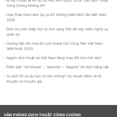
Bí Kíp Chuẩn Bị Hồ Sơ Du Học Anh Quốc 2026: Cần Dịch Thuật
Công Chứng Những Gì?
Hợp Pháp Hóa Lãnh Sự Là Gì? Những Điểm Mới Cần Biết Năm
2026
Dịch thư mời nhập học từ Anh sang Việt để nộp miễn nghĩa vụ
quân sự
Hướng Dẫn Xin Visa Du Lịch Dubai Cho Công Dân Việt Nam
(Mới Nhất 2025)
Ngành dịch thuật tại Việt Nam đang thay đổi như thế nào?
Phân biệt “certificate” – “diploma” – “degree” khi dịch bằng cấp
Tự dịch hồ sơ du học có nên không? Ưu nhược điểm và lời
khuyên từ chuyên gia
VĂN PHÒNG DỊCH THUẬT CÔNG CHỨNG