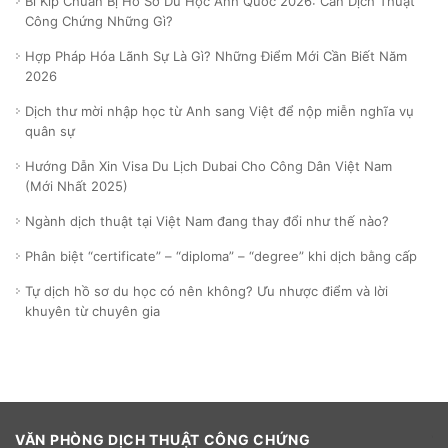
Bí Kíp Chuẩn Bị Hồ Sơ Du Học Anh Quốc 2026: Cần Dịch Thuật
Công Chứng Những Gì?
Hợp Pháp Hóa Lãnh Sự Là Gì? Những Điểm Mới Cần Biết Năm
2026
Dịch thư mời nhập học từ Anh sang Việt để nộp miễn nghĩa vụ
quân sự
Hướng Dẫn Xin Visa Du Lịch Dubai Cho Công Dân Việt Nam
(Mới Nhất 2025)
Ngành dịch thuật tại Việt Nam đang thay đổi như thế nào?
Phân biệt “certificate” – “diploma” – “degree” khi dịch bằng cấp
Tự dịch hồ sơ du học có nên không? Ưu nhược điểm và lời
khuyên từ chuyên gia
VĂN PHÒNG DỊCH THUẬT CÔNG CHỨNG