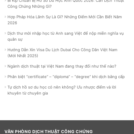
Bí Kíp Chuẩn Bị Hồ Sơ Du Học Anh Quốc 2026: Cần Dịch Thuật
Công Chứng Những Gì?
Hợp Pháp Hóa Lãnh Sự Là Gì? Những Điểm Mới Cần Biết Năm
2026
Dịch thư mời nhập học từ Anh sang Việt để nộp miễn nghĩa vụ
quân sự
Hướng Dẫn Xin Visa Du Lịch Dubai Cho Công Dân Việt Nam
(Mới Nhất 2025)
Ngành dịch thuật tại Việt Nam đang thay đổi như thế nào?
Phân biệt “certificate” – “diploma” – “degree” khi dịch bằng cấp
Tự dịch hồ sơ du học có nên không? Ưu nhược điểm và lời
khuyên từ chuyên gia
VĂN PHÒNG DỊCH THUẬT CÔNG CHỨNG