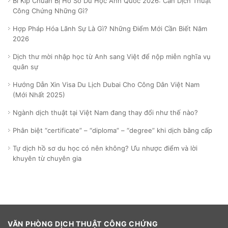
Bí Kíp Chuẩn Bị Hồ Sơ Du Học Anh Quốc 2026: Cần Dịch Thuật
Công Chứng Những Gì?
Hợp Pháp Hóa Lãnh Sự Là Gì? Những Điểm Mới Cần Biết Năm
2026
Dịch thư mời nhập học từ Anh sang Việt để nộp miễn nghĩa vụ
quân sự
Hướng Dẫn Xin Visa Du Lịch Dubai Cho Công Dân Việt Nam
(Mới Nhất 2025)
Ngành dịch thuật tại Việt Nam đang thay đổi như thế nào?
Phân biệt “certificate” – “diploma” – “degree” khi dịch bằng cấp
Tự dịch hồ sơ du học có nên không? Ưu nhược điểm và lời
khuyên từ chuyên gia
VĂN PHÒNG DỊCH THUẬT CÔNG CHỨNG