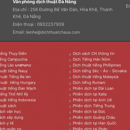
Văn phòng dịch thuật Đà Nẵng
E
Địa chỉ : 256 Đường Bế Văn Đàn, Hòa Khê, Thanh
Khê, Đà Nẵng
Điện thoại : 0932237939
Email:
lienhe@dichthuatchaua.com
iếng Thụy Điển
Dịch sách CN thông tin
iếng Campuchia
Dịch Tiếng Hán Nôm
iếng Lào ພາສາລາວ
Dịch thuật tiếng Phillipines
huật tiếng Nauy
Dịch tiếng Séc - Áo - Slovakia
huật Tiếng Ba lan
Dịch thuật tiếng Malaysia
huật tiếng Hungary
Dịch tiếng Rumani
huật tiếng Đan Mạch
Phiên dịch tại Đài Loan
iếng Thổ Nhĩ Kỳ
Phiên dịch tại Italia
huật tiếng Indonesia
Phiên dịch tại Anh UK
huật sách
Phiên dịch Tiếng Trung
ách văn học
Phiên dịch tại Đức
ách xây dựng
Phiên dịch Quảng Châu
ách y tế
Phiên dịch tại Hàn Quốc
ách quân sự
Phiên dịch tại Pháp