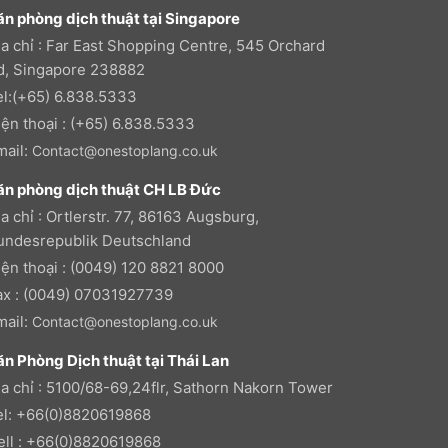
ăn phòng dịch thuật tại Singapore
ịa chỉ : Far East Shopping Centre, 545 Orchard
d, Singapore 238882
el:(+65) 6.838.5333
iện thoại : (+65) 6.838.5333
mail:
Contact@onestoplang.co.uk
ăn phòng dịch thuật CH LB Đức
a chỉ : Ortlerstr. 77, 86163 Augsburg,
undesrepublik Deutschland
iện thoại : (0049) 120 8821 8000
ax : (0049) 07031927739
mail:
Contact@onestoplang.co.uk
ăn Phòng Dịch thuật tại Thái Lan
ịa chỉ : 5100/68-69,24flr, Sathorn Nakorn Tower
el: +66(0)8820619868
ell : +66(0)8820619868