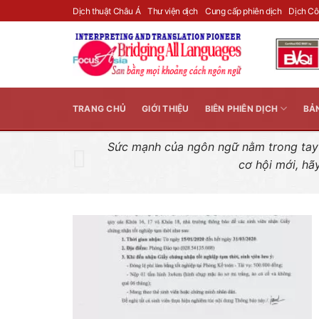
Skip
Dịch thuật Châu Á
Thư viện dịch
Cung cấp phiên dịch
Dịch C
to
content
TRANG CHỦ
GIỚI THIỆU
BIÊN PHIÊN DỊCH
BẢ
Sức mạnh của ngôn ngữ nằm trong tay n
cơ hội mới, hã