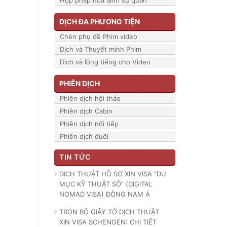
Hợp pháp hóa lãnh sự quán
DỊCH ĐA PHƯƠNG TIỆN
Chèn phụ đề Phim video
Dịch và Thuyết minh Phim
Dịch và lồng tiếng cho Video
PHIÊN DỊCH
Phiên dịch hội thảo
Phiên dịch Cabin
Phiên dịch nối tiếp
Phiên dịch đuổi
TIN TỨC
DỊCH THUẬT HỒ SƠ XIN VISA “DU
MỤC KỸ THUẬT SỐ” (DIGITAL
NOMAD VISA) ĐÔNG NAM Á
TRỌN BỘ GIẤY TỜ DỊCH THUẬT
XIN VISA SCHENGEN: CHI TIẾT