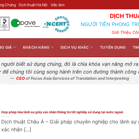
Liên hệ nhanh
ông Chứng
Dịch thuật Hà Nội
Việc làm
DỊCH THU
NGƯỜI TIÊN PHONG TR
Giới Thiệu Cô
NG GIÁ
KHÁCH HÀNG
DỊCH VỤ KHÁC
TUYỂN DỤNG
TI
gười biết sử dụng chúng, đó là chìa khóa vạn năng mở ra k
y để chúng tôi cùng song hành trên con đường thành công
CEO
of Focus Asia Services of Translation and Interpreting
Hợp pháp hóa lãnh sự giấy xác nhận thông tin tốt nghiệp sử dụng tại nước ngoài
Dịch thuật Châu Á – Giải pháp chuyên nghiệp cho lãnh sự 
xác nhận [...]