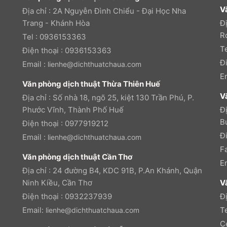
V
Địa chỉ : 2A Nguyễn Đình Chiểu - Đại Học Nha
Trang - Khánh Hòa
Đ
R
Tel : 0936153363
T
Điện thoại : 0936153363
Đ
Email :
lienhe@dichthuatchaua.com
E
Văn phòng dịch thuật Thừa Thiên Huế
V
Địa chỉ : Số nhà 18, ngõ 25, kiệt 130 Trần Phú, P.
Phước Vĩnh, Thành Phố Huế
Đị
B
Điện thoại : 0977919212
Đ
Email :
lienhe@dichthuatchaua.com
F
Văn phòng dịch thuật Cần Thơ
E
Địa chỉ : 24 đường B4, KDC 91B, P.An Khánh, Quận
Ninh Kiều, Cần Thơ
V
Điện thoại : 0932237939
Đ
Email:
T
lienhe@dichthuatchaua.com
C