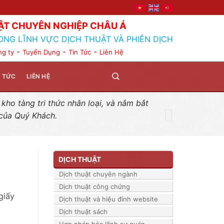
ẬT CHUYÊN NGHIỆP CHÂU Á
ONG LĨNH VỰC DỊCH THUẬT VÀ PHIÊN DỊCH
-
-
-
ng ty
Tuyển Dụng
Tin Tức
Liên Hệ
N TỨC
LIÊN HỆ
ho tàng tri thức nhân loại, và nắm bắt
 của Quý Khách.
DỊCH THUẬT
Dịch thuật chuyên ngành
Dịch thuật công chứng
giấy
Dịch thuật và hiệu đính website
Dịch thuật sách