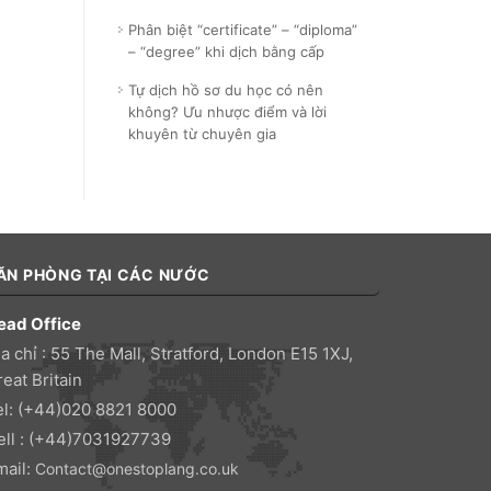
Phân biệt “certificate” – “diploma”
– “degree” khi dịch bằng cấp
Tự dịch hồ sơ du học có nên
không? Ưu nhược điểm và lời
khuyên từ chuyên gia
ĂN PHÒNG TẠI CÁC NƯỚC
ead Office
a chỉ : 55 The Mall, Stratford, London E15 1XJ,
eat Britain
el: (+44)020 8821 8000
ell : (+44)7031927739
mail:
Contact@onestoplang.co.uk