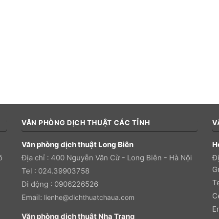
VĂN PHÒNG DỊCH THUẬT CÁC TỈNH
V
Văn phòng dịch thuật Long Biên
H
õ
Địa chỉ : 400 Nguyễn Văn Cừ - Long Biên - Hà Nội
Đị
Gr
Tel : 024.39903758
T
Di động : 0906226526
C
Email:
lienhe@dichthuatchaua.com
E
Văn phòng dịch thuật Nha Trang