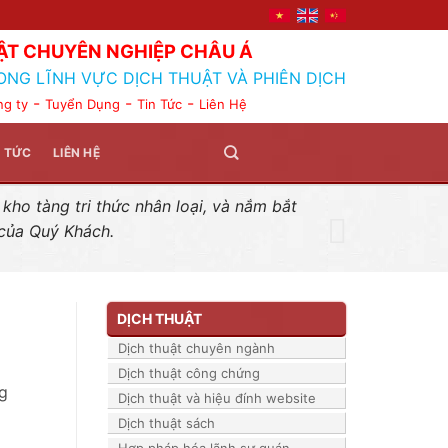
ẬT CHUYÊN NGHIỆP CHÂU Á
ONG LĨNH VỰC DỊCH THUẬT VÀ PHIÊN DỊCH
-
-
-
ng ty
Tuyển Dụng
Tin Tức
Liên Hệ
N TỨC
LIÊN HỆ
ho tàng tri thức nhân loại, và nắm bắt
 của Quý Khách.
DỊCH THUẬT
Dịch thuật chuyên ngành
Dịch thuật công chứng
g
Dịch thuật và hiệu đính website
Dịch thuật sách