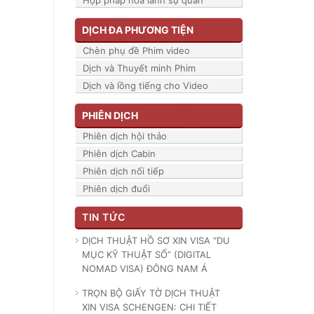
Hợp pháp hóa lãnh sự quán
DỊCH ĐA PHƯƠNG TIỆN
Chèn phụ đề Phim video
Dịch và Thuyết minh Phim
Dịch và lồng tiếng cho Video
PHIÊN DỊCH
Phiên dịch hội thảo
Phiên dịch Cabin
Phiên dịch nối tiếp
Phiên dịch đuổi
TIN TỨC
DỊCH THUẬT HỒ SƠ XIN VISA “DU
MỤC KỸ THUẬT SỐ” (DIGITAL
NOMAD VISA) ĐÔNG NAM Á
TRỌN BỘ GIẤY TỜ DỊCH THUẬT
XIN VISA SCHENGEN: CHI TIẾT