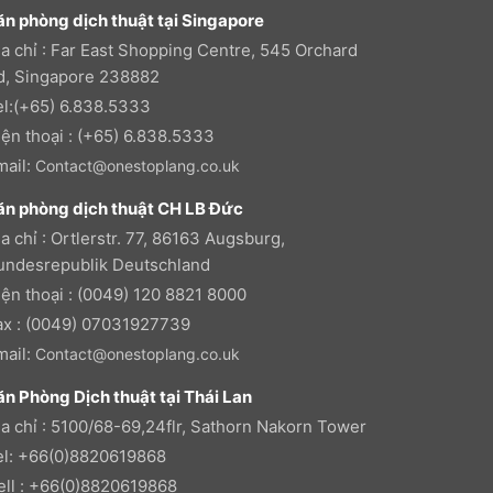
ăn phòng dịch thuật tại Singapore
ịa chỉ : Far East Shopping Centre, 545 Orchard
d, Singapore 238882
el:(+65) 6.838.5333
iện thoại : (+65) 6.838.5333
mail:
Contact@onestoplang.co.uk
ăn phòng dịch thuật CH LB Đức
a chỉ : Ortlerstr. 77, 86163 Augsburg,
undesrepublik Deutschland
iện thoại : (0049) 120 8821 8000
ax : (0049) 07031927739
mail:
Contact@onestoplang.co.uk
ăn Phòng Dịch thuật tại Thái Lan
ịa chỉ : 5100/68-69,24flr, Sathorn Nakorn Tower
el: +66(0)8820619868
ell : +66(0)8820619868