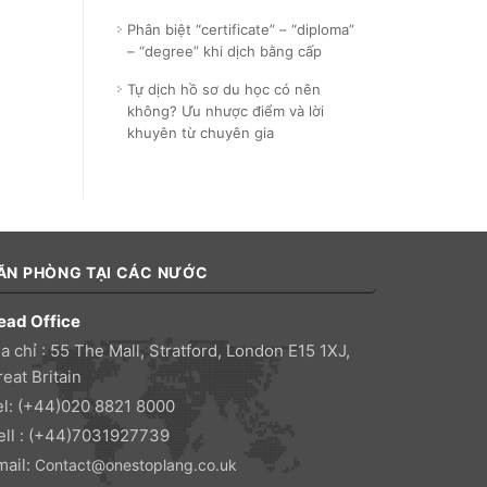
Phân biệt “certificate” – “diploma”
– “degree” khi dịch bằng cấp
Tự dịch hồ sơ du học có nên
không? Ưu nhược điểm và lời
khuyên từ chuyên gia
ĂN PHÒNG TẠI CÁC NƯỚC
ead Office
a chỉ : 55 The Mall, Stratford, London E15 1XJ,
eat Britain
el: (+44)020 8821 8000
ell : (+44)7031927739
mail:
Contact@onestoplang.co.uk