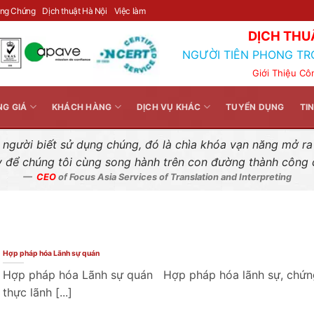
Liên hệ nhanh
ông Chứng
Dịch thuật Hà Nội
Việc làm
DỊCH THU
NGƯỜI TIÊN PHONG TR
Giới Thiệu Cô
NG GIÁ
KHÁCH HÀNG
DỊCH VỤ KHÁC
TUYỂN DỤNG
TI
gười biết sử dụng chúng, đó là chìa khóa vạn năng mở ra k
y để chúng tôi cùng song hành trên con đường thành công
CEO
of Focus Asia Services of Translation and Interpreting
Hợp pháp hóa Lãnh sự quán
Hợp pháp hóa Lãnh sự quán Hợp pháp hóa lãnh sự, chứn
thực lãnh [...]