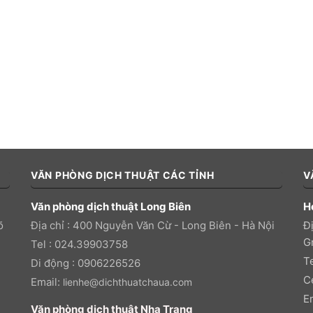
VĂN PHÒNG DỊCH THUẬT CÁC TỈNH
V
Văn phòng dịch thuật Long Biên
H
õ
Địa chỉ : 400 Nguyễn Văn Cừ - Long Biên - Hà Nội
Đị
Gr
Tel : 024.39903758
T
Di động : 0906226526
C
Email:
lienhe@dichthuatchaua.com
E
Văn phòng dịch thuật Nha Trang