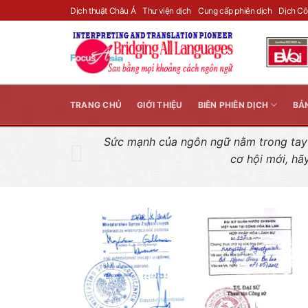
Skip
Dịch thuật Châu Á
Thư viện dịch
Cung cấp phiên dịch
Dịch C
to
content
TRANG CHỦ
GIỚI THIỆU
BIÊN PHIÊN DỊCH
BẢ
Sức mạnh của ngôn ngữ nằm trong tay n
cơ hội mới, hã