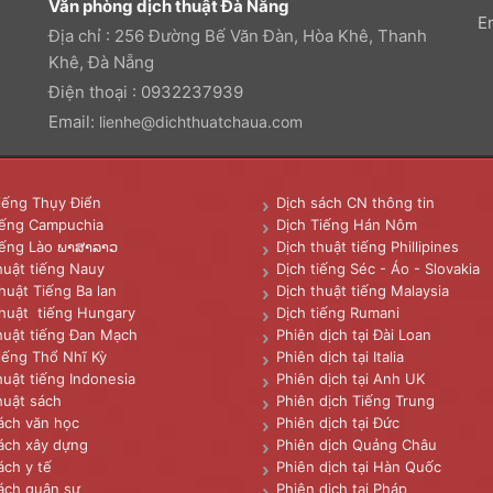
Văn phòng dịch thuật Đà Nẵng
E
Địa chỉ : 256 Đường Bế Văn Đàn, Hòa Khê, Thanh
Khê, Đà Nẵng
Điện thoại : 0932237939
Email:
lienhe@dichthuatchaua.com
iếng Thụy Điển
Dịch sách CN thông tin
iếng Campuchia
Dịch Tiếng Hán Nôm
iếng Lào ພາສາລາວ
Dịch thuật tiếng Phillipines
huật tiếng Nauy
Dịch tiếng Séc - Áo - Slovakia
huật Tiếng Ba lan
Dịch thuật tiếng Malaysia
huật tiếng Hungary
Dịch tiếng Rumani
huật tiếng Đan Mạch
Phiên dịch tại Đài Loan
iếng Thổ Nhĩ Kỳ
Phiên dịch tại Italia
huật tiếng Indonesia
Phiên dịch tại Anh UK
huật sách
Phiên dịch Tiếng Trung
ách văn học
Phiên dịch tại Đức
ách xây dựng
Phiên dịch Quảng Châu
ách y tế
Phiên dịch tại Hàn Quốc
ách quân sự
Phiên dịch tại Pháp