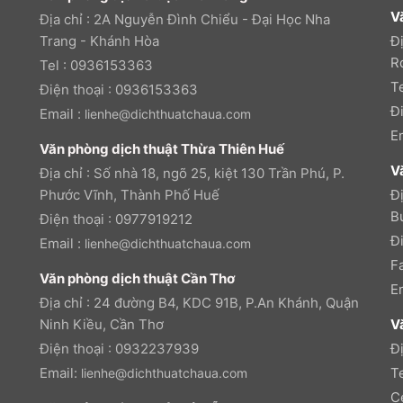
V
Địa chỉ : 2A Nguyễn Đình Chiểu - Đại Học Nha
Trang - Khánh Hòa
Đ
R
Tel : 0936153363
T
Điện thoại : 0936153363
Đ
Email :
lienhe@dichthuatchaua.com
E
Văn phòng dịch thuật Thừa Thiên Huế
V
Địa chỉ : Số nhà 18, ngõ 25, kiệt 130 Trần Phú, P.
Phước Vĩnh, Thành Phố Huế
Đị
B
Điện thoại : 0977919212
Đ
Email :
lienhe@dichthuatchaua.com
F
Văn phòng dịch thuật Cần Thơ
E
Địa chỉ : 24 đường B4, KDC 91B, P.An Khánh, Quận
Ninh Kiều, Cần Thơ
V
Điện thoại : 0932237939
Đ
Email:
T
lienhe@dichthuatchaua.com
C