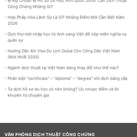
Bí Kíp Chuẩn Bị Hồ Sơ Du Học Anh Quốc 2026: Cần Dịch Thuật
Công Chứng Những Gì?
Hợp Pháp Hóa Lãnh Sự Là Gì? Những Điểm Mới Cần Biết Năm
2026
Dịch thư mời nhập học từ Anh sang Việt để nộp miễn nghĩa vụ
quân sự
Hướng Dẫn Xin Visa Du Lịch Dubai Cho Công Dân Việt Nam
(Mới Nhất 2025)
Ngành dịch thuật tại Việt Nam đang thay đổi như thế nào?
Phân biệt “certificate” – “diploma” – “degree” khi dịch bằng cấp
Tự dịch hồ sơ du học có nên không? Ưu nhược điểm và lời
khuyên từ chuyên gia
VĂN PHÒNG DỊCH THUẬT CÔNG CHỨNG