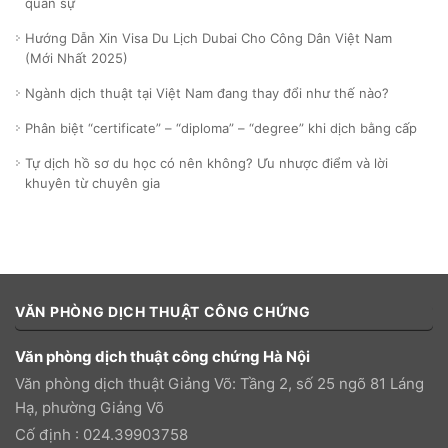
quân sự
Hướng Dẫn Xin Visa Du Lịch Dubai Cho Công Dân Việt Nam
(Mới Nhất 2025)
Ngành dịch thuật tại Việt Nam đang thay đổi như thế nào?
Phân biệt “certificate” – “diploma” – “degree” khi dịch bằng cấp
Tự dịch hồ sơ du học có nên không? Ưu nhược điểm và lời
khuyên từ chuyên gia
VĂN PHÒNG DỊCH THUẬT CÔNG CHỨNG
Văn phòng dịch thuật công chứng Hà Nội
Văn phòng dịch thuật Giảng Võ: Tầng 2, số 25 ngõ 81 Láng
Hạ, phường Giảng Võ
Cố định : 024.39903758