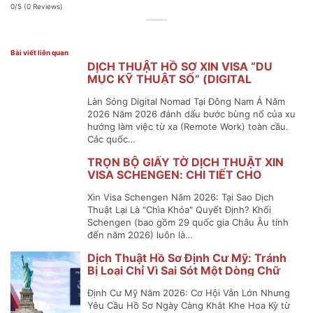
0/5
(0 Reviews)
Bài viết liên quan
DỊCH THUẬT HỒ SƠ XIN VISA “DU
MỤC KỸ THUẬT SỐ” (DIGITAL
NOMAD VISA) ĐÔNG NAM Á
Làn Sóng Digital Nomad Tại Đông Nam Á Năm
2026 Năm 2026 đánh dấu bước bùng nổ của xu
hướng làm việc từ xa (Remote Work) toàn cầu.
Các quốc…
TRỌN BỘ GIẤY TỜ DỊCH THUẬT XIN
VISA SCHENGEN: CHI TIẾT CHO
NGUỜI ĐI LẦN ĐẦU
Xin Visa Schengen Năm 2026: Tại Sao Dịch
Thuật Lại Là "Chìa Khóa" Quyết Định? Khối
Schengen (bao gồm 29 quốc gia Châu Âu tính
đến năm 2026) luôn là…
Dịch Thuật Hồ Sơ Định Cư Mỹ: Tránh
Bị Loại Chỉ Vì Sai Sót Một Dòng Chữ
Định Cư Mỹ Năm 2026: Cơ Hội Vẫn Lớn Nhưng
Yêu Cầu Hồ Sơ Ngày Càng Khắt Khe Hoa Kỳ từ