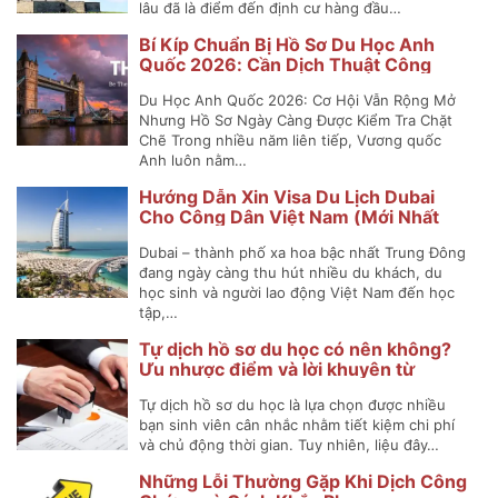
lâu đã là điểm đến định cư hàng đầu…
Bí Kíp Chuẩn Bị Hồ Sơ Du Học Anh
Quốc 2026: Cần Dịch Thuật Công
Chứng Những Gì?
Du Học Anh Quốc 2026: Cơ Hội Vẫn Rộng Mở
Nhưng Hồ Sơ Ngày Càng Được Kiểm Tra Chặt
Chẽ Trong nhiều năm liên tiếp, Vương quốc
Anh luôn nằm…
Hướng Dẫn Xin Visa Du Lịch Dubai
Cho Công Dân Việt Nam (Mới Nhất
2025)
Dubai – thành phố xa hoa bậc nhất Trung Đông
đang ngày càng thu hút nhiều du khách, du
học sinh và người lao động Việt Nam đến học
tập,…
Tự dịch hồ sơ du học có nên không?
Ưu nhược điểm và lời khuyên từ
chuyên gia
Tự dịch hồ sơ du học là lựa chọn được nhiều
bạn sinh viên cân nhắc nhằm tiết kiệm chi phí
và chủ động thời gian. Tuy nhiên, liệu đây…
Những Lỗi Thường Gặp Khi Dịch Công