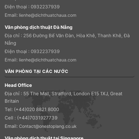
Điện thoại : 0932237939
Email:
lienhe@dichthuatchaua.com
Văn phòng dịch thuật Đà Nẵng
Địa chỉ : 256 Đường Bế Văn Đàn, Hòa Khê, Thanh Khê, Đà
Nẵng
Điện thoại : 0932237939
Email:
lienhe@dichthuatchaua.com
VĂN PHÒNG TẠI CÁC NƯỚC
Head Office
Địa chỉ : 55 The Mall, Stratford, London E15 1XJ, Great
Britain
Tel: (+44)020 8821 8000
Cell : (+44)7031927739
Email:
Contact@onestoplang.co.uk
Văn phòng dịch thuật tại Singapore