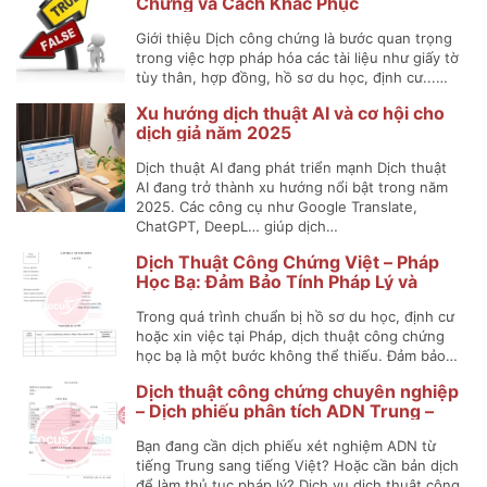
Chứng và Cách Khắc Phục
Giới thiệu Dịch công chứng là bước quan trọng
trong việc hợp pháp hóa các tài liệu như giấy tờ
tùy thân, hợp đồng, hồ sơ du học, định cư...…
Xu hướng dịch thuật AI và cơ hội cho
dịch giả năm 2025
Dịch thuật AI đang phát triển mạnh Dịch thuật
AI đang trở thành xu hướng nổi bật trong năm
2025. Các công cụ như Google Translate,
ChatGPT, DeepL… giúp dịch…
Dịch Thuật Công Chứng Việt – Pháp
Học Bạ: Đảm Bảo Tính Pháp Lý và
Chính Xác
Trong quá trình chuẩn bị hồ sơ du học, định cư
hoặc xin việc tại Pháp, dịch thuật công chứng
học bạ là một bước không thể thiếu. Đảm bảo…
Dịch thuật công chứng chuyên nghiệp
– Dịch phiếu phân tích ADN Trung –
Việt
Bạn đang cần dịch phiếu xét nghiệm ADN từ
tiếng Trung sang tiếng Việt? Hoặc cần bản dịch
để làm thủ tục pháp lý? Dịch vụ dịch thuật công