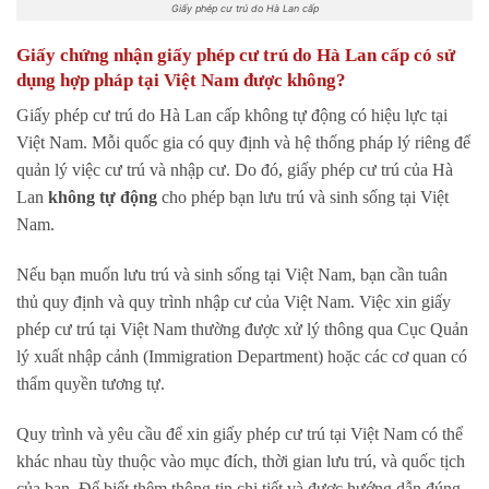
Giấy phép cư trú do Hà Lan cấp
Giấy chứng nhận giấy phép cư trú do Hà Lan cấp có sử
dụng hợp pháp tại Việt Nam được không?
Giấy phép cư trú do Hà Lan cấp không tự động có hiệu lực tại
Việt Nam. Mỗi quốc gia có quy định và hệ thống pháp lý riêng để
quản lý việc cư trú và nhập cư. Do đó, giấy phép cư trú của Hà
Lan
không tự động
cho phép bạn lưu trú và sinh sống tại Việt
Nam.
Nếu bạn muốn lưu trú và sinh sống tại Việt Nam, bạn cần tuân
thủ quy định và quy trình nhập cư của Việt Nam. Việc xin giấy
phép cư trú tại Việt Nam thường được xử lý thông qua Cục Quản
lý xuất nhập cảnh (Immigration Department) hoặc các cơ quan có
thẩm quyền tương tự.
Quy trình và yêu cầu để xin giấy phép cư trú tại Việt Nam có thể
khác nhau tùy thuộc vào mục đích, thời gian lưu trú, và quốc tịch
của bạn. Để biết thêm thông tin chi tiết và được hướng dẫn đúng