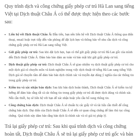
Quy trình dịch và công chứng giấy phép cư trú Hà Lan sang tiếng
Việt tại Dịch thuật Châu Á có thể được thực hiện theo các bước
sau:
Liên hệ với Dịch thuật Châu Á:
Đầu tiên, bạn nên liên hệ với Dịch thuật Châu Á thông qua điện
thoại, email hoặc trực tiếp đến văn phòng để đặt lịch hẹn và thông báo về nhu cầu dịch và công
chứng giấy phép cư trú Hà Lan sang tiếng Việt.
Gửi giấy phép cư trú:
Sau khi đặt lịch hẹn, bạn có thể gửi giấy phép cư trú Hà Lan gốc của mình
đến Dịch thuật Châu Á. Đảm bảo bảo đảm an toàn và bảo mật khi gửi giấy phép cư trú.
Dịch thuật giấy phép cư trú:
Dịch thuật Châu Á sẽ giao nhiệm vụ dịch thuật giấy phép cư trú cho
một dịch giả có chuyên môn và kinh nghiệm trong việc dịch thuật từ tiếng Hà Lan sang tiếng Việt.
Dịch giả sẽ chuyên tâm để đảm bảo bản dịch chính xác và truyền đạt đúng ý nghĩa của các thông tin
trong giấy phép cư trú.
Kiểm tra và xác nhận bản dịch:
Sau khi bản dịch hoàn thành, Dịch thuật Châu Á sẽ kiểm tra kỹ
lưỡng để đảm bảo rằng tất cả các thông tin trong giấy phép cư trú đã được dịch đúng và chính xác.
Nếu cần thiết, họ sẽ liên hệ với bạn để xác nhận hoặc yêu cầu bổ sung thông tin.
Công chứng bản dịch:
Dịch thuật Châu Á sẽ chuẩn bị các giấy tờ và tài liệu cần thiết để công
chứng bản dịch. Đại diện của Dịch thuật Châu Á sẽ đến cơ quan công chứng để làm thủ tục công
chứng. Quá trình này đảm bảo rằng bản dịch là chính xác và có giá trị pháp lý.
Trả lại giấy phép cư trú: Sau khi quá trình dịch và công chứng
hoàn tất, Dịch thuật Châu Á sẽ trả lại giấy phép cư trú gốc và bản