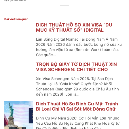
0/5
(0 Reviews)
Bài viết liên quan
DỊCH THUẬT HỒ SƠ XIN VISA “DU
MỤC KỸ THUẬT SỐ” (DIGITAL
NOMAD VISA) ĐÔNG NAM Á
Làn Sóng Digital Nomad Tại Đông Nam Á Năm
2026 Năm 2026 đánh dấu bước bùng nổ của xu
hướng làm việc từ xa (Remote Work) toàn cầu.
Các quốc…
TRỌN BỘ GIẤY TỜ DỊCH THUẬT XIN
VISA SCHENGEN: CHI TIẾT CHO
NGUỜI ĐI LẦN ĐẦU
Xin Visa Schengen Năm 2026: Tại Sao Dịch
Thuật Lại Là "Chìa Khóa" Quyết Định? Khối
Schengen (bao gồm 29 quốc gia Châu Âu tính
đến năm 2026) luôn là…
Dịch Thuật Hồ Sơ Định Cư Mỹ: Tránh
Bị Loại Chỉ Vì Sai Sót Một Dòng Chữ
Định Cư Mỹ Năm 2026: Cơ Hội Vẫn Lớn Nhưng
Yêu Cầu Hồ Sơ Ngày Càng Khắt Khe Hoa Kỳ từ
lâu đã là điểm đến định cư hàng đầu…