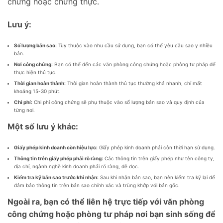
chứng hoặc chứng thực.
Lưu ý:
Số lượng bản sao:
Tùy thuộc vào nhu cầu sử dụng, bạn có thể yêu cầu sao y nhiều
bản.
Nơi công chứng:
Bạn có thể đến các văn phòng công chứng hoặc phòng tư pháp để
thực hiện thủ tục.
Thời gian hoàn thành:
Thời gian hoàn thành thủ tục thường khá nhanh, chỉ mất
khoảng 15-30 phút.
Chi phí:
Chi phí công chứng sẽ phụ thuộc vào số lượng bản sao và quy định của
từng nơi.
Một số lưu ý khác:
Giấy phép kinh doanh còn hiệu lực:
Giấy phép kinh doanh phải còn thời hạn sử dụng.
Thông tin trên giấy phép phải rõ ràng:
Các thông tin trên giấy phép như tên công ty,
địa chỉ, ngành nghề kinh doanh phải rõ ràng, dễ đọc.
Kiểm tra kỹ bản sao trước khi nhận:
Sau khi nhận bản sao, bạn nên kiểm tra kỹ lại để
đảm bảo thông tin trên bản sao chính xác và trùng khớp với bản gốc.
Ngoài ra, bạn có thể liên hệ trực tiếp với văn phòng
công chứng hoặc phòng tư pháp nơi bạn sinh sống để