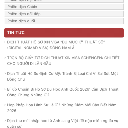
Phiên dịch Cabin
Phiên dịch nối tiếp
Phiên dịch đuổi
TIN TỨC
DỊCH THUẬT HỒ SƠ XIN VISA “DU MỤC KỸ THUẬT SỐ”
(DIGITAL NOMAD VISA) ĐÔNG NAM Á
TRỌN BỘ GIẤY TỜ DỊCH THUẬT XIN VISA SCHENGEN: CHI TIẾT
CHO NGUỜI ĐI LẦN ĐẦU
Dịch Thuật Hồ Sơ Định Cư Mỹ: Tránh Bị Loại Chỉ Vì Sai Sót Một
Dòng Chữ
Bí Kíp Chuẩn Bị Hồ Sơ Du Học Anh Quốc 2026: Cần Dịch Thuật
Công Chứng Những Gì?
Hợp Pháp Hóa Lãnh Sự Là Gì? Những Điểm Mới Cần Biết Năm
2026
Dịch thư mời nhập học từ Anh sang Việt để nộp miễn nghĩa vụ
quân sự