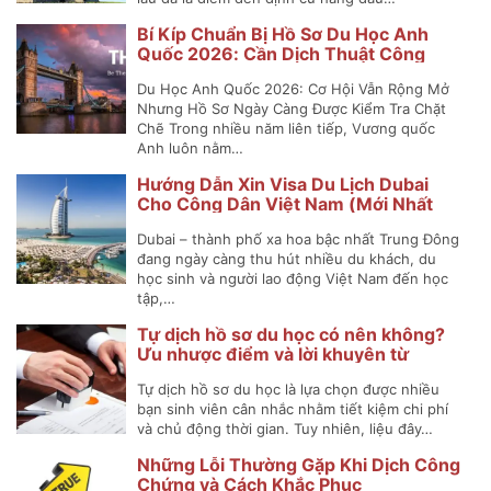
Bí Kíp Chuẩn Bị Hồ Sơ Du Học Anh
Quốc 2026: Cần Dịch Thuật Công
Chứng Những Gì?
Du Học Anh Quốc 2026: Cơ Hội Vẫn Rộng Mở
Nhưng Hồ Sơ Ngày Càng Được Kiểm Tra Chặt
Chẽ Trong nhiều năm liên tiếp, Vương quốc
Anh luôn nằm…
Hướng Dẫn Xin Visa Du Lịch Dubai
Cho Công Dân Việt Nam (Mới Nhất
2025)
Dubai – thành phố xa hoa bậc nhất Trung Đông
đang ngày càng thu hút nhiều du khách, du
học sinh và người lao động Việt Nam đến học
tập,…
Tự dịch hồ sơ du học có nên không?
Ưu nhược điểm và lời khuyên từ
chuyên gia
Tự dịch hồ sơ du học là lựa chọn được nhiều
bạn sinh viên cân nhắc nhằm tiết kiệm chi phí
và chủ động thời gian. Tuy nhiên, liệu đây…
Những Lỗi Thường Gặp Khi Dịch Công
Chứng và Cách Khắc Phục