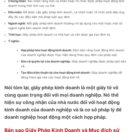
Chứng nhận:
Xác nhận rằng một cá nhân hoặc tổ chức được phép hoạt động kinh
doanh trong một lĩnh vực cụ thể.
Điều kiện:
Để được cấp giấy phép kinh doanh, cá nhân hoặc tổ chức phải đáp ứng
đầy đủ các điều kiện mà pháp luật quy định.
Ngành nghề:
Mỗi giấy phép kinh doanh thường chỉ áp dụng cho một hoặc một số
ngành nghề kinh doanh nhất định.
Thời hạn:
Giấy phép kinh doanh có thời hạn và cần được gia hạn định kỳ.
Ý nghĩa:
Hợp pháp hóa hoạt động kinh doanh:
Đảm bảo rằng hoạt động kinh doanh
của doanh nghiệp được thực hiện đúng theo quy định của pháp luật.
Bảo vệ quyền lợi của doanh nghiệp:
Giúp doanh nghiệp được pháp luật bảo
vệ.
Tạo điều kiện thuận lợi cho hoạt động kinh doanh:
Giúp doanh nghiệp dễ
dàng tham gia vào các hoạt động kinh tế.
Nói tóm lại, giấy phép kinh doanh là một giấy tờ vô
cùng quan trọng đối với mọi doanh nghiệp. Nó thể
hiện sự công nhận của nhà nước đối với hoạt động
kinh doanh của doanh nghiệp và là cơ sở pháp lý để
doanh nghiệp hoạt động một cách hợp pháp.
Bản sao Giấy Phép Kinh Doanh và Mục đích sử