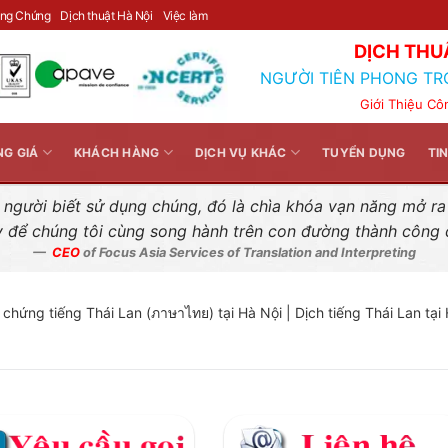
Liên hệ nhanh
ông Chứng
Dịch thuật Hà Nội
Việc làm
DỊCH THU
NGƯỜI TIÊN PHONG TR
Giới Thiệu Cô
NG GIÁ
KHÁCH HÀNG
DỊCH VỤ KHÁC
TUYỂN DỤNG
TI
gười biết sử dụng chúng, đó là chìa khóa vạn năng mở ra k
y để chúng tôi cùng song hành trên con đường thành công
CEO
of Focus Asia Services of Translation and Interpreting
 chứng tiếng Thái Lan (ภาษาไทย) tại Hà Nội | Dịch tiếng Thái Lan tại