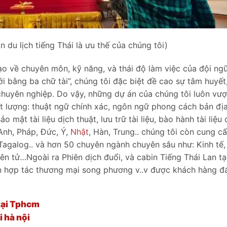
 du lịch tiếng Thái là ưu thế của chúng tôi)
tạo về chuyên môn, kỹ năng, và thái độ làm việc của đội ng
i bằng ba chữ tài”, chúng tôi đặc biệt đề cao sự tâm huyế
huyên nghiệp. Do vậy, những dự án của chúng tôi luôn vượt
ất lượng: thuật ngữ chính xác, ngôn ngữ phong cách bản địa
mật tài liệu dịch thuật, lưu trữ tài liệu, bào hành tài liệu 
Anh, Pháp, Đức, Ý,
Nhật
, Hàn, Trung.. chúng tôi còn cung c
Tagalog.. và hơn 50 chuyên ngành chuyên sâu như: Kinh tế, 
uyên tử…Ngoài ra Phiên dịch đuổi, và cabin Tiếng Thái Lan tạ
án hợp tác thương mại song phương v..v được khách hàng đ
 tại Tphcm
i hà nội