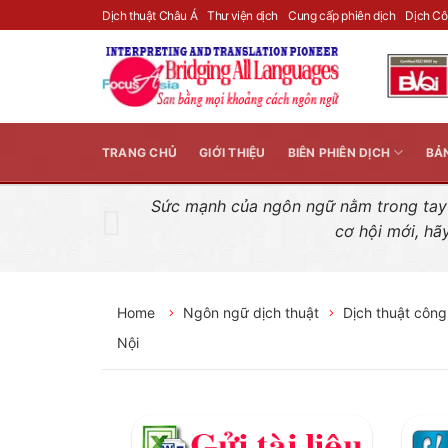
Skip
Dịch thuật Châu Á
Thư viện dịch
Cung cấp phiên dịch
Dịch C
to
content
TRANG CHỦ
GIỚI THIỆU
BIÊN PHIÊN DỊCH
BẢ
Sức mạnh của ngôn ngữ nằm trong tay n
cơ hội mới, hã
Home
Ngôn ngữ dịch thuật
Dịch thuật công
Nội