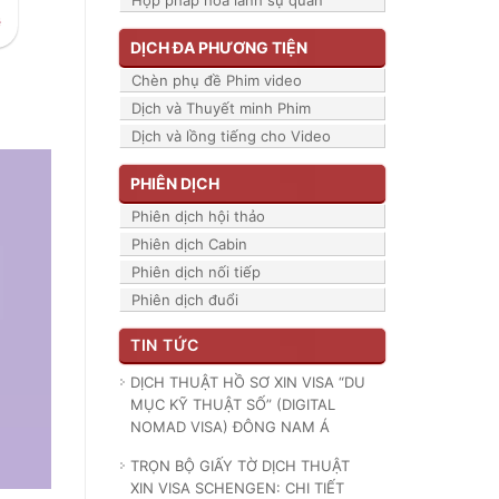
Hợp pháp hóa lãnh sự quán
DỊCH ĐA PHƯƠNG TIỆN
Chèn phụ đề Phim video
Dịch và Thuyết minh Phim
Dịch và lồng tiếng cho Video
PHIÊN DỊCH
Phiên dịch hội thảo
Phiên dịch Cabin
Phiên dịch nối tiếp
Phiên dịch đuổi
TIN TỨC
DỊCH THUẬT HỒ SƠ XIN VISA “DU
MỤC KỸ THUẬT SỐ” (DIGITAL
NOMAD VISA) ĐÔNG NAM Á
TRỌN BỘ GIẤY TỜ DỊCH THUẬT
XIN VISA SCHENGEN: CHI TIẾT