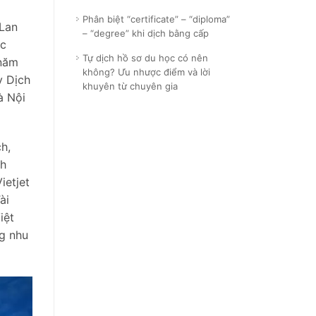
Phân biệt “certificate” – “diploma”
 Lan
– “degree” khi dịch bằng cấp
ác
Tự dịch hồ sơ du học có nên
 năm
không? Ưu nhược điểm và lời
y Dịch
khuyên từ chuyên gia
à Nội
h,
nh
ietjet
ài
iệt
g nhu