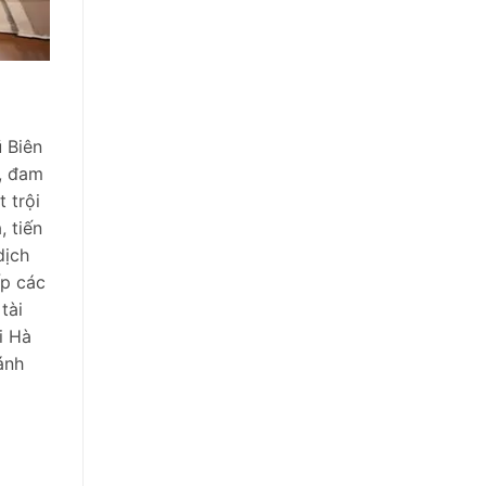
ũ Biên
t, đam
 trội
, tiến
dịch
ấp các
tài
i Hà
ánh