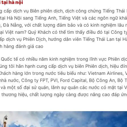
tại hà nội
cấp dịch vụ Biên phiên dịch, dịch công chứng Tiếng Thái
 tại Hà Nội sang Tiếng Anh, Tiếng Việt và các ngôn ngữ kh
g, Đà Nẵng, với chất lượng đảm bảo và có kinh nghiệm lâu
tại Việt nam? Quý Khách có thể tìm thấy điều đó tại Công t
ấp dịch vụ Phiên Dịch, hướng dân viên Tiếng Thái Lan tại H
ch hàng đánh giá cao
ch Quốc tế có nhiều năm kinh nghiệm trong lĩnh vực Phiên dịc
úng tôi hân hạnh cung cấp dịch vụ biên Phiên dịch, hiệu đí
ách hàng lớn trong nước tiêu biểu như: Vietnam Airlines, V
hà nước, Công ty FPT, PVI, Ford Capital, Bộ Công An, Bộ T
và một số đại sứ quán, lãnh sự quán các nước có mặt tại V
h thương hiệu, chất lượng ngày càng được nâng cao đáp ứn