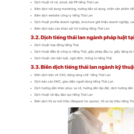
Dịch thuật tờ rơi, email, bài PR tiếng Thái Lan
Biên dịch nội dung marketing, hướng dẫn sử dụng, nhãn sản phẩm tiế
Biên dịch website công ty tiếng Thái Lan
Dịch thuật profile doanh nghiệp, brochure giới thiệu doanh nghiệp, c
Biên dịch báo cáo khảo sát thị trường tiếng Thái Lan
3.2.
Dịch tiếng thái lan ngành pháp luật tại
Dịch thuật hợp đồng tiếng Thái
Dịch thuật điều lệ công ty tiếng Thái, giấy phép đầu tư, giấy đăng ký
Dịch thuật văn bản luật, nghị định, thông tư tiếng Thái
3.3.
Biên dịch tiếng thái lan ngành kỹ thuật
Biên dịch bản vẽ CAD, bằng sáng chế tiếng Thái Lan
Dịch báo cáo EMC, giao diện người dùng tiếng Thái Lan
Dịch hướng dẫn khắc phục sự cố, hướng dẫn lắp đặt, dịch hướng dẫn 
Dịch thuật tài liệu đào tạo tiếng Thái Lan
Biên dịch hồ sơ mời thầu (Request for quote), hồ sơ dự thầu tiếng Th