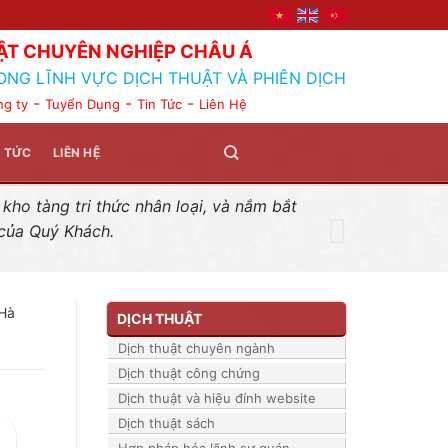
ẬT CHUYÊN NGHIỆP CHÂU Á
ONG LĨNH VỰC DỊCH THUẬT VÀ PHIÊN DỊCH
-
-
-
ng ty
Tuyển Dụng
Tin Tức
Liên Hệ
N TỨC
LIÊN HỆ
ho tàng tri thức nhân loại, và nắm bắt
 của Quý Khách.
 Hà
DỊCH THUẬT
Dịch thuật chuyên ngành
Dịch thuật công chứng
Dịch thuật và hiệu đính website
Dịch thuật sách