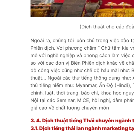
(Dịch thuật cho các đoàn
Ngoài ra, chúng tôi luôn chú trọng việc đào 
Phiên dịch. Với phương châm “ Chữ tâm kia vớ
mê với nghề nghiệp và phong cách làm việc c
so với các đơn vị Biên Phiên dịch khác về ch
độ công việc cũng như chế độ hâu mãi như: Bảo 
thuật… Ngoài các thứ tiếng thông dụng như: 
thứ tiếng hiếm như: Myanmar, Ấn Độ (Hindi), 
chính, luật, thời trang, báo chí, khoa học ng
Nội tại các Seminar, MICE, hội nghị, đàm ph
giá cao về chất lượng chuyên môn
3. 4. Dịch thuật tiếng Thái chuyên ngành
3.1.
Dịch tiếng thái lan ngành marketing tạ