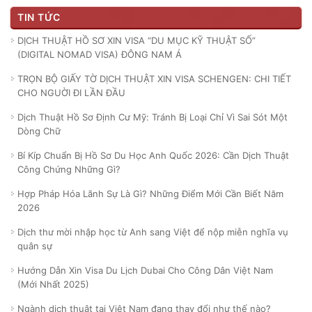
TIN TỨC
DỊCH THUẬT HỒ SƠ XIN VISA “DU MỤC KỸ THUẬT SỐ”
(DIGITAL NOMAD VISA) ĐÔNG NAM Á
TRỌN BỘ GIẤY TỜ DỊCH THUẬT XIN VISA SCHENGEN: CHI TIẾT
CHO NGUỜI ĐI LẦN ĐẦU
Dịch Thuật Hồ Sơ Định Cư Mỹ: Tránh Bị Loại Chỉ Vì Sai Sót Một
Dòng Chữ
Bí Kíp Chuẩn Bị Hồ Sơ Du Học Anh Quốc 2026: Cần Dịch Thuật
Công Chứng Những Gì?
Hợp Pháp Hóa Lãnh Sự Là Gì? Những Điểm Mới Cần Biết Năm
2026
Dịch thư mời nhập học từ Anh sang Việt để nộp miễn nghĩa vụ
quân sự
Hướng Dẫn Xin Visa Du Lịch Dubai Cho Công Dân Việt Nam
(Mới Nhất 2025)
Ngành dịch thuật tại Việt Nam đang thay đổi như thế nào?