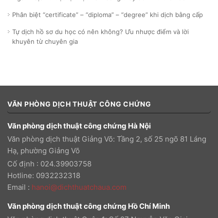
Phân biệt “certificate” – “diploma” – “degree” khi dịch bằng cấp
Tự dịch hồ sơ du học có nên không? Ưu nhược điểm và lời
khuyên từ chuyên gia
VĂN PHÒNG DỊCH THUẬT CÔNG CHỨNG
Văn phòng dịch thuật công chứng Hà Nội
Văn phòng dịch thuật Giảng Võ: Tầng 2, số 25 ngõ 81 Láng
Hạ, phường Giảng Võ
Cố định : 024.39903758
Hotline: 0932232318
Email
:
hanoi@dichthuatchaua.com
Văn phòng dịch thuật công chứng Hồ Chí Minh