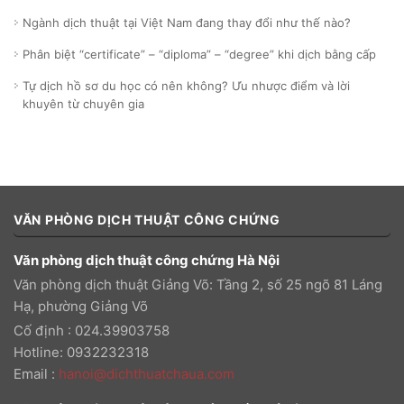
Ngành dịch thuật tại Việt Nam đang thay đổi như thế nào?
Phân biệt “certificate” – “diploma” – “degree” khi dịch bằng cấp
Tự dịch hồ sơ du học có nên không? Ưu nhược điểm và lời
khuyên từ chuyên gia
VĂN PHÒNG DỊCH THUẬT CÔNG CHỨNG
Văn phòng dịch thuật công chứng Hà Nội
Văn phòng dịch thuật Giảng Võ: Tầng 2, số 25 ngõ 81 Láng
Hạ, phường Giảng Võ
Cố định : 024.39903758
Hotline: 0932232318
Email
:
hanoi@dichthuatchaua.com