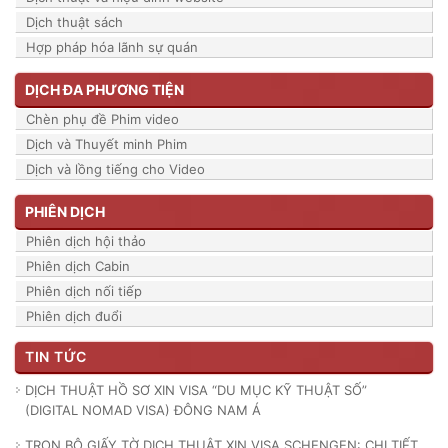
Dịch thuật sách
Hợp pháp hóa lãnh sự quán
DỊCH ĐA PHƯƠNG TIỆN
Chèn phụ đề Phim video
Dịch và Thuyết minh Phim
Dịch và lồng tiếng cho Video
PHIÊN DỊCH
Phiên dịch hội thảo
Phiên dịch Cabin
Phiên dịch nối tiếp
Phiên dịch đuổi
TIN TỨC
DỊCH THUẬT HỒ SƠ XIN VISA “DU MỤC KỸ THUẬT SỐ”
(DIGITAL NOMAD VISA) ĐÔNG NAM Á
TRỌN BỘ GIẤY TỜ DỊCH THUẬT XIN VISA SCHENGEN: CHI TIẾT