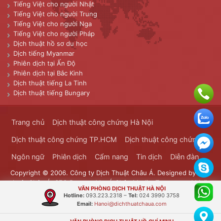
Tiếng Việt cho người Nhật
Tiếng Việt cho người Trung
Tiếng Việt cho người Nga
Tiếng Việt cho người Pháp
Dịch thuật hồ sơ du học
Dịch tiếng Myanmar
Phiên dịch tại Ấn Độ
Phiên dịch tại Bắc Kinh
Dịch thuật tiếng La Tinh
Dịch thuật tiếng Bungary
Trang chủ
Dịch thuật công chứng Hà Nội
Dịch thuật công chứng TP.HCM
Dịch thuật công chứng
Ngôn ngữ
Phiên dịch
Cẩm nang
Tin dịch
Diễn đàn
Copyright © 2006. Công ty Dịch Thuật Châu Á. Designed by
Dịch
thuật Châu Á
. SEO Powered by
Á Châu Media
. Transported Mails
VĂN PHÒNG DỊCH THUẬT HÀ NỘI
Bưu Chính Đông Dương
Hotline:
093.223.2318
–
Tel:
024 3990 3758
Email:
Hanoi@dichthuatchaua.com