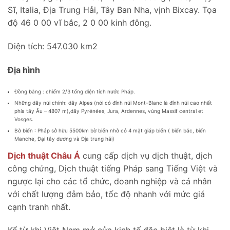
Sĩ, Italia, Địa Trung Hải, Tây Ban Nha, vịnh Bixcay. Tọa
độ 46 0 00 vĩ bắc, 2 0 00 kinh đông.
Diện tích: 547.030 km2
Địa hình
Đồng bằng : chiếm 2/3 tổng diện tích nước Pháp.
Những dãy núi chính: dãy Alpes (nới có đỉnh núi Mont-Blanc là đỉnh núi cao nhất
phía tây Âu – 4807 m),dãy Pyrénées, Jura, Ardennes, vùng Massif central et
Vosges.
Bờ biển : Pháp sở hữu 5500km bờ biển nhờ có 4 mặt giáp biển ( biển bắc, biển
Manche, Đại tây dương và Địa trung hải)
Dịch thuật Châu Á
cung cấp dịch vụ dịch thuật, dịch
công chứng, Dịch thuật tiếng Pháp sang Tiếng Việt và
ngược lại cho các tổ chức, doanh nghiệp và cá nhân
với chất lượng đảm bảo, tốc độ nhanh với mức giá
cạnh tranh nhất.