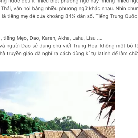
ong nước đều ít nhiều biết phương ngữ này nhưng nhiều ng
 Thái, vẫn nói bằng nhiều phương ngữ khác nhau. Nhìn chun
i là tiếng mẹ đẻ của khoảng 84% dân số. Tiếng Trung Quốc 
 tiếng Mẹo, Dao, Karen, Akha, Lahu, Lisu ….
i và người Dao sử dụng chữ viết Trung Hoa, không một bộ t
à truyền giáo đã nghĩ ra cách dùng kí tự latinh để làm chữ