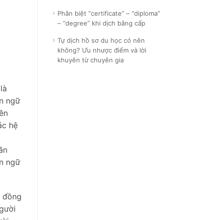
Phân biệt “certificate” – “diploma”
– “degree” khi dịch bằng cấp
Tự dịch hồ sơ du học có nên
không? Ưu nhược điểm và lời
khuyên từ chuyên gia
là
ôn ngữ
ền
ác hệ
hân
ôn ngữ
a đồng
người