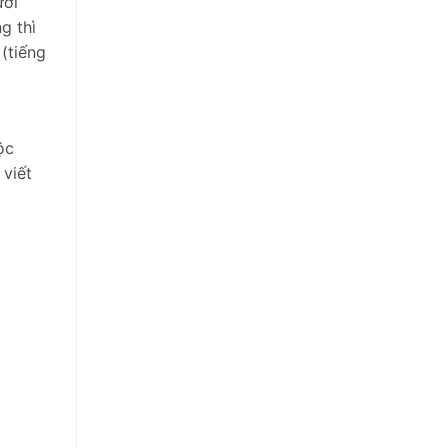
ười
g thì
(tiếng
ộc
 viết