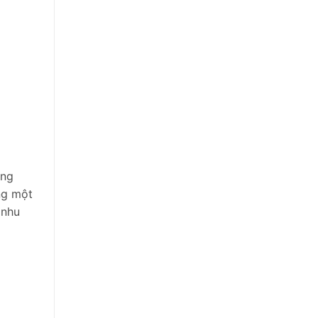
ờng
ng một
 nhu