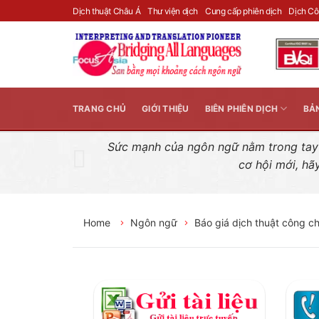
Skip
Dịch thuật Châu Á
Thư viện dịch
Cung cấp phiên dịch
Dịch C
to
content
TRANG CHỦ
GIỚI THIỆU
BIÊN PHIÊN DỊCH
BẢ
Sức mạnh của ngôn ngữ nằm trong tay n
cơ hội mới, hã
Home
Ngôn ngữ
Báo giá dịch thuật công ch