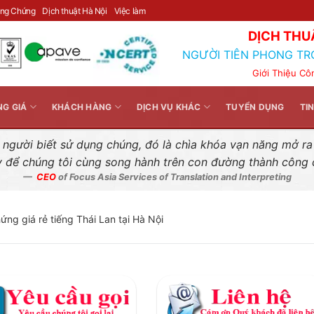
Liên hệ nhanh
ông Chứng
Dịch thuật Hà Nội
Việc làm
DỊCH THU
NGƯỜI TIÊN PHONG TR
Giới Thiệu Cô
NG GIÁ
KHÁCH HÀNG
DỊCH VỤ KHÁC
TUYỂN DỤNG
TI
gười biết sử dụng chúng, đó là chìa khóa vạn năng mở ra k
y để chúng tôi cùng song hành trên con đường thành công
CEO
of Focus Asia Services of Translation and Interpreting
ứng giá rẻ tiếng Thái Lan tại Hà Nội