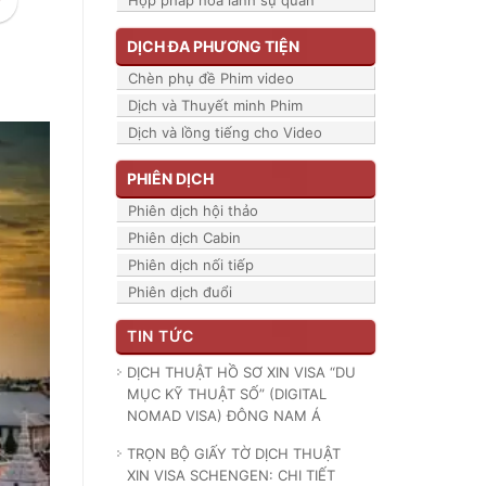
Hợp pháp hóa lãnh sự quán
DỊCH ĐA PHƯƠNG TIỆN
Chèn phụ đề Phim video
Dịch và Thuyết minh Phim
Dịch và lồng tiếng cho Video
PHIÊN DỊCH
Phiên dịch hội thảo
Phiên dịch Cabin
Phiên dịch nối tiếp
Phiên dịch đuổi
TIN TỨC
DỊCH THUẬT HỒ SƠ XIN VISA “DU
MỤC KỸ THUẬT SỐ” (DIGITAL
NOMAD VISA) ĐÔNG NAM Á
TRỌN BỘ GIẤY TỜ DỊCH THUẬT
XIN VISA SCHENGEN: CHI TIẾT