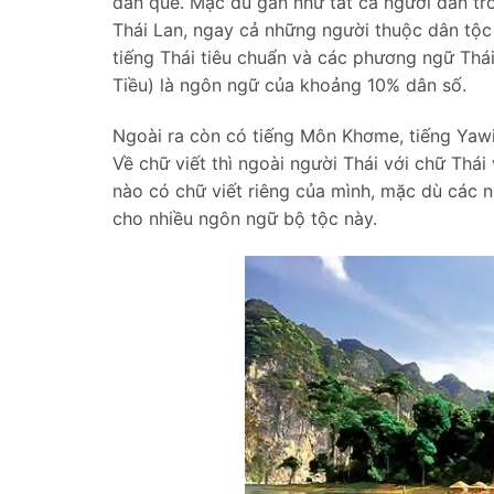
dân quê. Mặc dù gần như tất cả người dân tr
Thái Lan, ngay cả những người thuộc dân tộc
tiếng Thái tiêu chuẩn và các phương ngữ Thá
Tiều) là ngôn ngữ của khoảng 10% dân số.
Ngoài ra còn có tiếng Môn Khơme, tiếng Yawi,
Về chữ viết thì ngoài người Thái với chữ Thá
nào có chữ viết riêng của mình, mặc dù các nh
cho nhiều ngôn ngữ bộ tộc này.