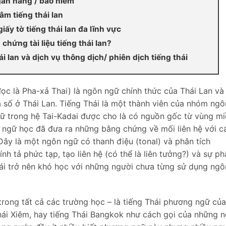
ngân hàng / bảo hiểm
âm tiếng thái lan
iấy tờ tiếng thái lan đa lĩnh vực
chứng tài liệu tiếng thái lan?
 lan và dịch vụ thông dịch/ phiên dịch tiếng thái
đọc là Pha-xả Thai) là ngôn ngữ chính thức của Thái Lan và 
a số ở Thái Lan. Tiếng Thái là một thành viên của nhóm ng
ữ trong hệ Tai-Kadai được cho là có nguồn gốc từ vùng mi
ngữ học đã đưa ra những bằng chứng về mối liên hệ với c
y là một ngôn ngữ có thanh điệu (tonal) và phân tích
ính tả phức tạp, tạo liên hệ (có thể là liên tưởng?) và sự p
Thái trở nên khó học với những người chưa từng sử dụng ng
trong tất cả các trường học – là tiếng Thái phương ngữ củ
hái Xiêm, hay tiếng Thái Bangkok như cách gọi của những 