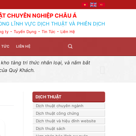
ẬT CHUYÊN NGHIỆP CHÂU Á
ONG LĨNH VỰC DỊCH THUẬT VÀ PHIÊN DỊCH
-
-
-
ng ty
Tuyển Dụng
Tin Tức
Liên Hệ
N TỨC
LIÊN HỆ
ho tàng tri thức nhân loại, và nắm bắt
 của Quý Khách.
DỊCH THUẬT
Dịch thuật chuyên ngành
Dịch thuật công chứng
Dịch thuật và hiệu đính website
Dịch thuật sách