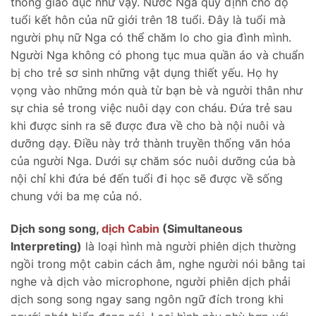
thống giáo dục như vậy. Nước Nga quy định cho độ
tuổi kết hôn của nữ giới trên 18 tuổi. Đây là tuổi mà
người phụ nữ Nga có thể chăm lo cho gia đình mình.
Người Nga không có phong tục mua quần áo và chuẩn
bị cho trẻ sơ sinh những vật dụng thiết yếu. Họ hy
vọng vào những món quà từ bạn bè và người thân như
sự chia sẻ trong việc nuôi dạy con cháu. Đứa trẻ sau
khi được sinh ra sẽ được đưa về cho bà nội nuôi và
dưỡng dạy. Điều này trở thành truyền thống văn hóa
của người Nga. Dưới sự chăm sóc nuôi dưỡng của bà
nội chỉ khi đứa bé đến tuổi đi học sẽ được về sống
chung với ba mẹ của nó.
Dịch song song,
dịch Cabin
(Simultaneous
Interpreting)
là loại hình mà người phiên dịch thường
ngồi trong một cabin cách âm, nghe người nói bằng tai
nghe và dịch vào microphone, người phiên dịch phải
dịch song song ngay sang ngôn ngữ đích trong khi