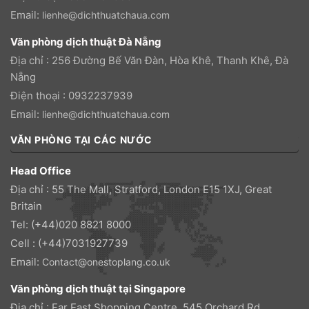
Email:
lienhe@dichthuatchaua.com
Văn phòng dịch thuật Đà Nẵng
Địa chỉ : 256 Đường Bế Văn Đàn, Hòa Khê, Thanh Khê, Đà
Nẵng
Điện thoại : 0932237939
Email:
lienhe@dichthuatchaua.com
VĂN PHÒNG TẠI CÁC NƯỚC
Head Office
Địa chỉ : 55 The Mall, Stratford, London E15 1XJ, Great
Britain
Tel: (+44)020 8821 8000
Cell : (+44)7031927739
Email:
Contact@onestoplang.co.uk
Văn phòng dịch thuật tại Singapore
Địa chỉ : Far East Shopping Centre, 545 Orchard Rd,