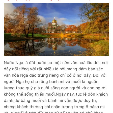
Nước Nga là đất nước có một nền văn hoá lâu đời, nơi
đây nổi tiếng với rất nhiều lễ hội mang đậm bản sắc
văn hóa Nga đặc trưng riêng chỉ có ở nơi đây. Đối với
người Nga họ cho rằng bánh mì và muối là nguồn
lương thực quý giá nuôi sống con người và con người
không thể sống thiếu muối.Ngày nay, tục lệ đón khách
danh dự bằng muối và bánh mì vẫn được duy trì,
nhưng khách thường chỉ nhận tượng trưng ổ bánh mì
và lọ muối ở trên đĩa men sứ cổ truyền có phủ khăn