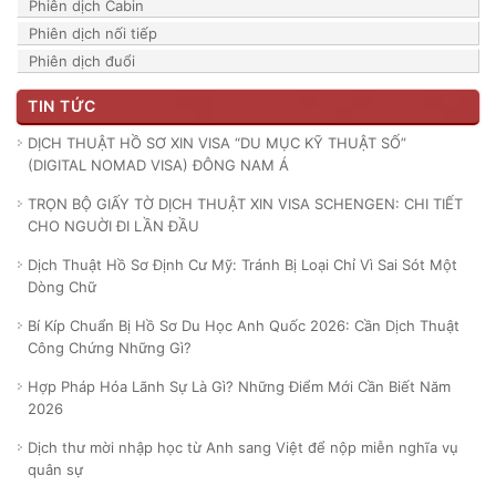
Phiên dịch Cabin
Phiên dịch nối tiếp
Phiên dịch đuổi
TIN TỨC
DỊCH THUẬT HỒ SƠ XIN VISA “DU MỤC KỸ THUẬT SỐ”
(DIGITAL NOMAD VISA) ĐÔNG NAM Á
TRỌN BỘ GIẤY TỜ DỊCH THUẬT XIN VISA SCHENGEN: CHI TIẾT
CHO NGUỜI ĐI LẦN ĐẦU
Dịch Thuật Hồ Sơ Định Cư Mỹ: Tránh Bị Loại Chỉ Vì Sai Sót Một
Dòng Chữ
Bí Kíp Chuẩn Bị Hồ Sơ Du Học Anh Quốc 2026: Cần Dịch Thuật
Công Chứng Những Gì?
Hợp Pháp Hóa Lãnh Sự Là Gì? Những Điểm Mới Cần Biết Năm
2026
Dịch thư mời nhập học từ Anh sang Việt để nộp miễn nghĩa vụ
quân sự