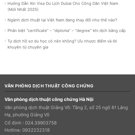
Hướng Dẫn Xin Visa Du Lịch Dubai Cho Công Dân Việt Nam
(Mới Nhất 2025)
Ngành dịch thuật tại Việt Nam đang thay đổi như thế nào?
Phân biệt “certificate” – “diploma” – “degree” khi dịch bằng cấp
Tự dịch hồ sơ du học có nên không? Ưu nhược điểm và lời
khuyên từ chuyên gia
VĂN PHÒNG DỊCH THUẬT CÔNG CHỨNG
Văn phòng dịch thuật công chứng Hà Nội
Văn phòng dịch thuật Giảng Võ: Tầng 2, số 25 ngõ 81 Láng
Hạ, phường Giảng Võ
Cố định : 024.39903758
Hotline: 0932232318