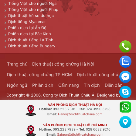
Tiếng Việt cho người Nga
Tiếng Việt cho người Pháp
Dịch thuật hồ sơ du học
Dịch tiếng Myanmar
Phiên dịch tại Ấn Độ
Phiên dịch tại Bắc Kinh
Dịch thuật tiếng La Tinh
Dịch thuật tiếng Bungary
Trang chủ
Dịch thuật công chứng Hà Nội
Dịch thuật công chứng TP.HCM
Dịch thuật công chứng
Ngôn ngữ
Phiên dịch
Cẩm nang
Tin dịch
Diễn đàn
Copyright © 2006. Công ty Dịch Thuật Châu Á. Designed by
Dịch
thuật Châu Á
. SEO Powered by
Á Châu Media
. Transported Mails
VĂN PHÒNG DỊCH THUẬT HÀ NỘI
Bưu Chính Đông Dương
Hotline:
093.223.2318
–
Tel:
024 3990 3758
Email:
Hanoi@dichthuatchaua.com
VĂN PHÒNG DỊCH THUẬT HỒ CHÍ MINH
Hotline:
093.223.7939
–
Tel:
028 6682 9216
Email:
Saigon@dichthuatchaua.com