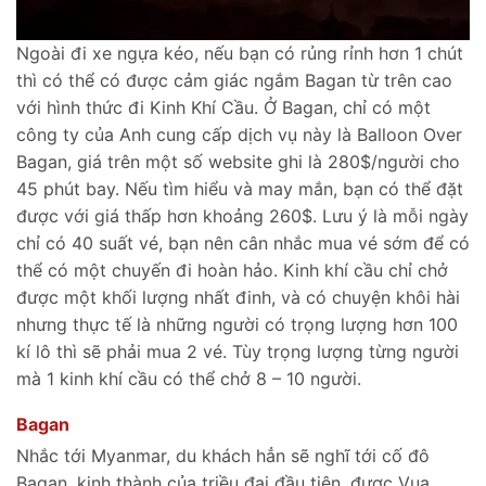
Ngoài đi xe ngựa kéo, nếu bạn có rủng rỉnh hơn 1 chút
thì có thể có được cảm giác ngắm Bagan từ trên cao
với hình thức đi Kinh Khí Cầu. Ở Bagan, chỉ có một
công ty của Anh cung cấp dịch vụ này là Balloon Over
Bagan, giá trên một số website ghi là 280$/người cho
45 phút bay. Nếu tìm hiểu và may mắn, bạn có thể đặt
được với giá thấp hơn khoảng 260$. Lưu ý là mỗi ngày
chỉ có 40 suất vé, bạn nên cân nhắc mua vé sớm để có
thể có một chuyến đi hoàn hảo. Kinh khí cầu chỉ chở
được một khối lượng nhất đinh, và có chuyện khôi hài
nhưng thực tế là những người có trọng lượng hơn 100
kí lô thì sẽ phải mua 2 vé. Tùy trọng lượng từng người
mà 1 kinh khí cầu có thể chở 8 – 10 người.
Bagan
Nhắc tới Myanmar, du khách hẳn sẽ nghĩ tới cố đô
Bagan, kinh thành của triều đại đầu tiên, được Vua