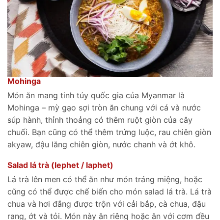
Mohinga
Món ăn mang tinh túy quốc gia của Myanmar là
Mohinga – mỳ gạo sợi tròn ăn chung với cá và nước
súp hành, thỉnh thoảng có thêm ruột giòn của cây
chuối. Bạn cũng có thể thêm trứng luộc, rau chiên giòn
akyaw, đậu lăng chiên giòn, nước chanh và ớt khô.
Salad lá trà (lephet / laphet)
Lá trà lên men có thể ăn như món tráng miệng, hoặc
cũng có thể được chế biến cho món salad lá trà. Lá trà
chua và hơi đắng được trộn với cải bắp, cà chua, đậu
rang, ớt và tỏi. Món này ăn riêng hoặc ăn với cơm đều