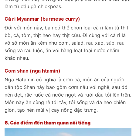
làm từ đậu gà chickpeas.
Cà ri Myanmar (burmese curry)
Đối với món này, bạn có thể chọn loại cà ri làm từ thịt
bò, cá, tôm, thịt heo hay thịt cừu. Đi cùng với cà ri là
vô số món ăn kèm như cơm, salad, rau xào, súp, rau
sống và rau luộc, ăn với hàng loạt loại nước chấm
khác nhau.
Cơm shan (nga htamin)
Nga Hatamin có nghĩa là cơm cá, món ăn của người
dân tộc Shan này bao gồm cơm nấu với nghệ, sau đó
nén dẹt, rắc ruốc cá nước ngọt và rưới dầu tỏi lên trên.
Món này ăn cùng rễ tỏi tây, tỏi sống và da heo chiên
giòn, tạo nên mùi vị cay nồng đặc trưng.
6.
Các điểm đến tham quan nổi tiếng