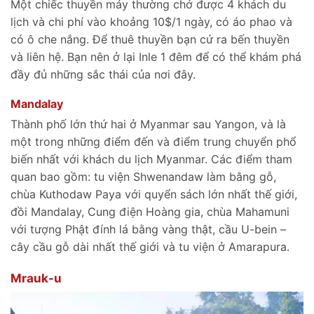
Một chiếc thuyền máy thường chở được 4 khách du
lịch và chi phí vào khoảng 10$/1 ngày, có áo phao và
có ô che nắng. Để thuê thuyền bạn cứ ra bến thuyền
và liên hệ. Bạn nên ở lại Inle 1 đêm để có thể khám phá
đầy đủ những sắc thái của nơi đây.
Mandalay
Thành phố lớn thứ hai ở Myanmar sau Yangon, và là
một trong những điểm đến và điểm trung chuyển phổ
biến nhất với khách du lịch Myanmar. Các điểm tham
quan bao gồm: tu viện Shwenandaw làm bằng gỗ,
chùa Kuthodaw Paya với quyển sách lớn nhất thế giới,
đồi Mandalay, Cung điện Hoàng gia, chùa Mahamuni
với tượng Phật đính lá bằng vàng thật, cầu U-bein –
cây cầu gỗ dài nhất thế giới và tu viện ở Amarapura.
Mrauk-u