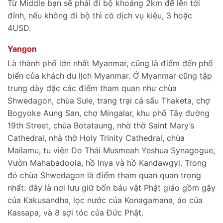
Từ Middle bạn sẽ phải đi bộ khoảng 2km để lên tới
đỉnh, nếu không đi bộ thì có dịch vụ kiệu, 3 hoặc
4USD.
Yangon
Là thành phố lớn nhất Myanmar, cũng là điểm đến phổ
biến của khách du lịch Myanmar. Ở Myanmar cũng tập
trung dày đặc các điểm tham quan như chùa
Shwedagon, chùa Sule, trang trại cá sấu Thaketa, chợ
Bogyoke Aung San, chợ Mingalar, khu phố Tây đường
19th Street, chùa Botataung, nhờ thờ Saint Mary’s
Cathedral, nhà thờ Holy Trinity Cathedral, chùa
Mailamu, tu viện Do Thái Musmeah Yeshua Synagogue,
Vườn Mahabadoola, hồ Inya và hồ Kandawgyi. Trong
đó chùa Shwedagon là điểm tham quan quan trọng
nhất: đây là nơi lưu giữ bốn báu vật Phật giáo gồm gậy
của Kakusandha, lọc nước của Konagamana, áo của
Kassapa, và 8 sợi tóc của Đức Phật.