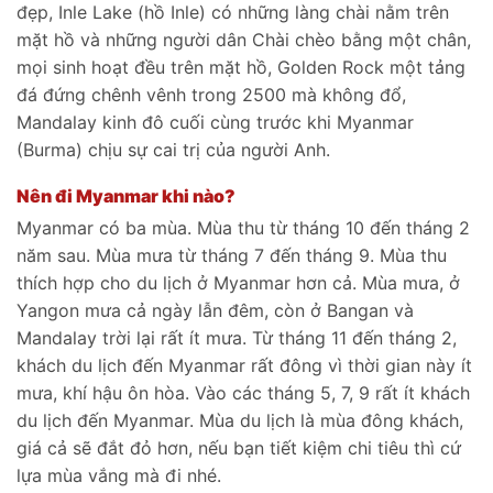
đẹp, Inle Lake (hồ Inle) có những làng chài nằm trên
mặt hồ và những người dân Chài chèo bằng một chân,
mọi sinh hoạt đều trên mặt hồ, Golden Rock một tảng
đá đứng chênh vênh trong 2500 mà không đổ,
Mandalay kinh đô cuối cùng trước khi Myanmar
(Burma) chịu sự cai trị của người Anh.
Nên đi Myanmar khi nào?
Myanmar có ba mùa. Mùa thu từ tháng 10 đến tháng 2
năm sau. Mùa mưa từ tháng 7 đến tháng 9. Mùa thu
thích hợp cho du lịch ở Myanmar hơn cả. Mùa mưa, ở
Yangon mưa cả ngày lẫn đêm, còn ở Bangan và
Mandalay trời lại rất ít mưa. Từ tháng 11 đến tháng 2,
khách du lịch đến Myanmar rất đông vì thời gian này ít
mưa, khí hậu ôn hòa. Vào các tháng 5, 7, 9 rất ít khách
du lịch đến Myanmar. Mùa du lịch là mùa đông khách,
giá cả sẽ đắt đỏ hơn, nếu bạn tiết kiệm chi tiêu thì cứ
lựa mùa vắng mà đi nhé.