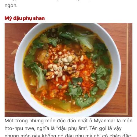
ngon.
Mỳ đậu phụ shan
Một trong những món độc đáo nhất ở Myanmar là món
hto-hpu nwe, nghĩa là “đậu phụ ấm”. Tên gọi là vậy
nhưng món này không có đậu phụ mà chỉ có cháo đặc