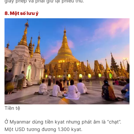
giấy phép và phải giữ lại phiếu thu.
8.
M
ột số lưu ý
Tiền tệ
Ở Myanmar dùng tiền kyat nhưng phát âm là “chạt”.
Một USD tương đương 1.300 kyat.