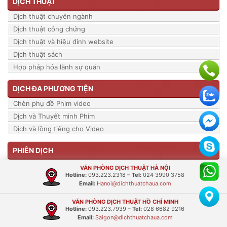
DỊCH THUẬT
Dịch thuật chuyên ngành
Dịch thuật công chứng
Dịch thuật và hiệu đính website
Dịch thuật sách
Hợp pháp hóa lãnh sự quán
DỊCH ĐA PHƯƠNG TIỆN
Chèn phụ đề Phim video
Dịch và Thuyết minh Phim
Dịch và lồng tiếng cho Video
PHIÊN DỊCH
Phiên dịch hội thảo
VĂN PHÒNG DỊCH THUẬT HÀ NỘI
Hotline:
093.223.2318
–
Tel:
024 3990 3758
Phiên dịch Cabin
Email:
Hanoi@dichthuatchaua.com
Phiên dịch nối tiếp
VĂN PHÒNG DỊCH THUẬT HỒ CHÍ MINH
Phiên dịch đuổi
Hotline:
093.223.7939
–
Tel:
028 6682 9216
Email:
Saigon@dichthuatchaua.com
TIN TỨC