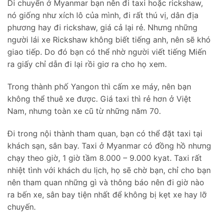
Di chuyển ở Myanmar bạn nên đi taxi hoặc rickshaw,
nó giống như xích lô của mình, đi rất thú vị, dân địa
phương hay đi rickshaw, giá cả lại rẻ. Nhưng những
người lái xe Rickshaw không biết tiếng anh, nên sẽ khó
giao tiếp. Do đó bạn có thể nhờ người viết tiếng Miến
ra giấy chỉ dẫn đi lại rồi giơ ra cho họ xem.
Trong thành phố Yangon thì cấm xe máy, nên bạn
không thể thuê xe được. Giá taxi thì rẻ hơn ở Việt
Nam, nhưng toàn xe cũ từ những năm 70.
Đi trong nội thành tham quan, bạn có thể đặt taxi tại
khách sạn, sân bay. Taxi ở Myanmar có đồng hồ nhưng
chạy theo giờ, 1 giờ tầm 8.000 – 9.000 kyat. Taxi rất
nhiệt tình với khách du lịch, họ sẽ chờ bạn, chỉ cho bạn
nên tham quan những gì và thông báo nên đi giờ nào
ra bến xe, sân bay tiện nhất để không bị kẹt xe hay lỡ
chuyến.