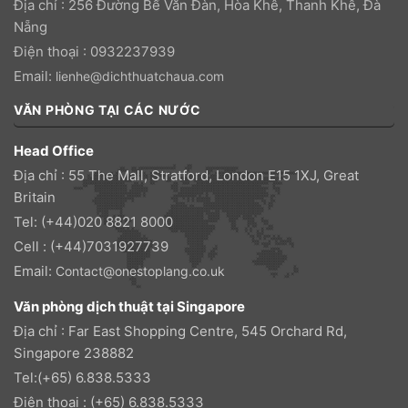
Địa chỉ : 256 Đường Bế Văn Đàn, Hòa Khê, Thanh Khê, Đà
Nẵng
Điện thoại : 0932237939
Email:
lienhe@dichthuatchaua.com
VĂN PHÒNG TẠI CÁC NƯỚC
Head Office
Địa chỉ : 55 The Mall, Stratford, London E15 1XJ, Great
Britain
Tel: (+44)020 8821 8000
Cell : (+44)7031927739
Email:
Contact@onestoplang.co.uk
Văn phòng dịch thuật tại Singapore
Địa chỉ : Far East Shopping Centre, 545 Orchard Rd,
Singapore 238882
Tel:(+65) 6.838.5333
Điện thoại : (+65) 6.838.5333