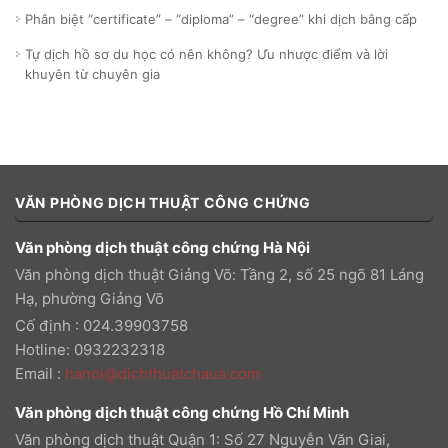
Phân biệt “certificate” – “diploma” – “degree” khi dịch bằng cấp
Tự dịch hồ sơ du học có nên không? Ưu nhược điểm và lời
khuyên từ chuyên gia
VĂN PHÒNG DỊCH THUẬT CÔNG CHỨNG
Văn phòng dịch thuật công chứng Hà Nội
Văn phòng dịch thuật Giảng Võ: Tầng 2, số 25 ngõ 81 Láng
Hạ, phường Giảng Võ
Cố định : 024.39903758
Hotline: 0932232318
Email
:
hanoi@dichthuatchaua.com
Văn phòng dịch thuật công chứng Hồ Chí Minh
Văn phòng dịch thuật Quận 1: Số 27 Nguyễn Văn Giai,