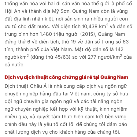
thống văn hóa với hai di sản văn hóa thế giới là phố cổ
Hội An và thánh địa Mỹ Sơn. Quảng Nam còn là vùng
đất địa linh nhân kiệt, nơi sản sinh ra nhiều người con
2
ưu tú cho đất nước. Với diện tích 10,438 km
và dân số
trung bình hơn 1.480 triệu người (2015), Quảng Nam
đứng thứ 6 về diện tích, thứ 19 về dân số trong số 63
tỉnh, thành phố của Việt Nam. Mật độ dân số là 142
2
2
người/km
(đứng thứ 45/63) so với 277 người/km
của
cả nước.
D
ịch vụ dịch thuật công chứng giá rẻ tại Quảng Nam
Dịch thuật Châu Á là nhà cung cấp dịch vụ ngôn ngữ
chuyên nghiệp hàng đầu tại Việt nam, công ty sở hữu
đội ngũ chuyên gia ngôn ngữ và các tài năng ngôn
ngữ chuyên nghiệp kết hợp với kỹ thuật, kinh nghiệm
nhiều qua, và quyết tâm thực hiện cam kết bền vững
chính đều này là yếu tố cốt lõi để chúng tôi đảm bảo
chất lượng dịch vụ cho khách hàng của chúng tôi.