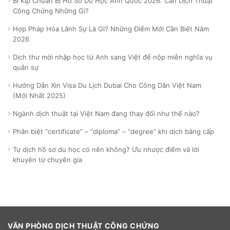
Bí Kíp Chuẩn Bị Hồ Sơ Du Học Anh Quốc 2026: Cần Dịch Thuật
Công Chứng Những Gì?
Hợp Pháp Hóa Lãnh Sự Là Gì? Những Điểm Mới Cần Biết Năm
2026
Dịch thư mời nhập học từ Anh sang Việt để nộp miễn nghĩa vụ
quân sự
Hướng Dẫn Xin Visa Du Lịch Dubai Cho Công Dân Việt Nam
(Mới Nhất 2025)
Ngành dịch thuật tại Việt Nam đang thay đổi như thế nào?
Phân biệt “certificate” – “diploma” – “degree” khi dịch bằng cấp
Tự dịch hồ sơ du học có nên không? Ưu nhược điểm và lời
khuyên từ chuyên gia
VĂN PHÒNG DỊCH THUẬT CÔNG CHỨNG