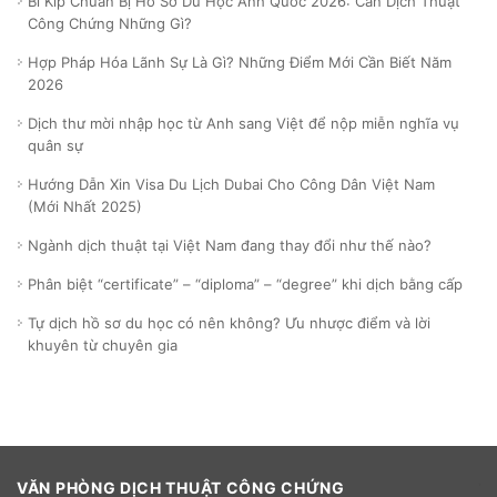
Bí Kíp Chuẩn Bị Hồ Sơ Du Học Anh Quốc 2026: Cần Dịch Thuật
Công Chứng Những Gì?
Hợp Pháp Hóa Lãnh Sự Là Gì? Những Điểm Mới Cần Biết Năm
2026
Dịch thư mời nhập học từ Anh sang Việt để nộp miễn nghĩa vụ
quân sự
Hướng Dẫn Xin Visa Du Lịch Dubai Cho Công Dân Việt Nam
(Mới Nhất 2025)
Ngành dịch thuật tại Việt Nam đang thay đổi như thế nào?
Phân biệt “certificate” – “diploma” – “degree” khi dịch bằng cấp
Tự dịch hồ sơ du học có nên không? Ưu nhược điểm và lời
khuyên từ chuyên gia
VĂN PHÒNG DỊCH THUẬT CÔNG CHỨNG