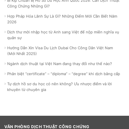
Bí Kíp Chuẩn Bị Hồ Sơ Du Học Anh Quốc 2026: Cần Dịch Thuật
Công Chứng Những Gì?
Hợp Pháp Hóa Lãnh Sự Là Gì? Những Điểm Mới Cần Biết Năm
2026
Dịch thư mời nhập học từ Anh sang Việt để nộp miễn nghĩa vụ
quân sự
Hướng Dẫn Xin Visa Du Lịch Dubai Cho Công Dân Việt Nam
(Mới Nhất 2025)
Ngành dịch thuật tại Việt Nam đang thay đổi như thế nào?
Phân biệt “certificate” – “diploma” – “degree” khi dịch bằng cấp
Tự dịch hồ sơ du học có nên không? Ưu nhược điểm và lời
khuyên từ chuyên gia
VĂN PHÒNG DỊCH THUẬT CÔNG CHỨNG