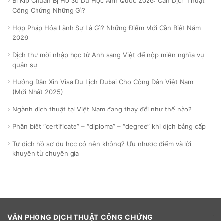
Bí Kíp Chuẩn Bị Hồ Sơ Du Học Anh Quốc 2026: Cần Dịch Thuật
Công Chứng Những Gì?
Hợp Pháp Hóa Lãnh Sự Là Gì? Những Điểm Mới Cần Biết Năm
2026
Dịch thư mời nhập học từ Anh sang Việt để nộp miễn nghĩa vụ
quân sự
Hướng Dẫn Xin Visa Du Lịch Dubai Cho Công Dân Việt Nam
(Mới Nhất 2025)
Ngành dịch thuật tại Việt Nam đang thay đổi như thế nào?
Phân biệt “certificate” – “diploma” – “degree” khi dịch bằng cấp
Tự dịch hồ sơ du học có nên không? Ưu nhược điểm và lời
khuyên từ chuyên gia
VĂN PHÒNG DỊCH THUẬT CÔNG CHỨNG