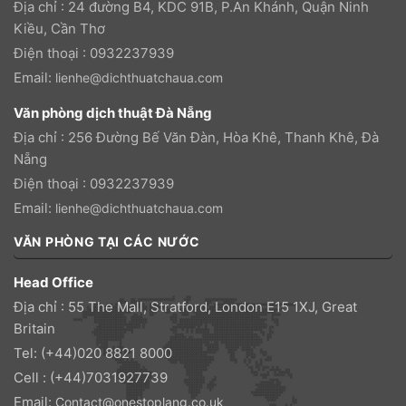
Địa chỉ : 24 đường B4, KDC 91B, P.An Khánh, Quận Ninh
Kiều, Cần Thơ
Điện thoại : 0932237939
Email:
lienhe@dichthuatchaua.com
Văn phòng dịch thuật Đà Nẵng
Địa chỉ : 256 Đường Bế Văn Đàn, Hòa Khê, Thanh Khê, Đà
Nẵng
Điện thoại : 0932237939
Email:
lienhe@dichthuatchaua.com
VĂN PHÒNG TẠI CÁC NƯỚC
Head Office
Địa chỉ : 55 The Mall, Stratford, London E15 1XJ, Great
Britain
Tel: (+44)020 8821 8000
Cell : (+44)7031927739
Email:
Contact@onestoplang.co.uk