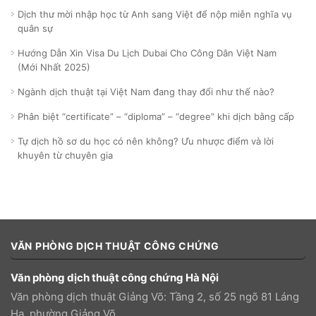
Dịch thư mời nhập học từ Anh sang Việt để nộp miễn nghĩa vụ
quân sự
Hướng Dẫn Xin Visa Du Lịch Dubai Cho Công Dân Việt Nam
(Mới Nhất 2025)
Ngành dịch thuật tại Việt Nam đang thay đổi như thế nào?
Phân biệt “certificate” – “diploma” – “degree” khi dịch bằng cấp
Tự dịch hồ sơ du học có nên không? Ưu nhược điểm và lời
khuyên từ chuyên gia
VĂN PHÒNG DỊCH THUẬT CÔNG CHỨNG
Văn phòng dịch thuật công chứng Hà Nội
Văn phòng dịch thuật Giảng Võ: Tầng 2, số 25 ngõ 81 Láng
Hạ, phường Giảng Võ