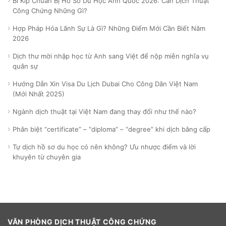
Bí Kíp Chuẩn Bị Hồ Sơ Du Học Anh Quốc 2026: Cần Dịch Thuật
Công Chứng Những Gì?
Hợp Pháp Hóa Lãnh Sự Là Gì? Những Điểm Mới Cần Biết Năm
2026
Dịch thư mời nhập học từ Anh sang Việt để nộp miễn nghĩa vụ
quân sự
Hướng Dẫn Xin Visa Du Lịch Dubai Cho Công Dân Việt Nam
(Mới Nhất 2025)
Ngành dịch thuật tại Việt Nam đang thay đổi như thế nào?
Phân biệt “certificate” – “diploma” – “degree” khi dịch bằng cấp
Tự dịch hồ sơ du học có nên không? Ưu nhược điểm và lời
khuyên từ chuyên gia
VĂN PHÒNG DỊCH THUẬT CÔNG CHỨNG